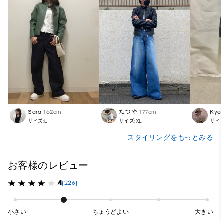
Sara
162cm
たつや
177cm
Kyo
サイズ:L
サイズ:XL
サイ
スタイリングをもっとみる
お客様のレビュー
4
(226)
小さい
ちょうどよい
大きい