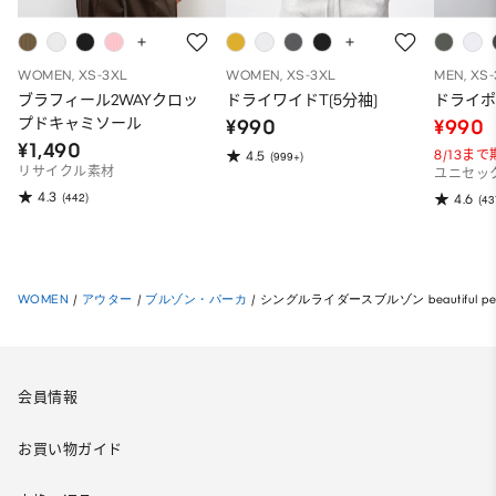
WOMEN, XS-3XL
WOMEN, XS-3XL
MEN, XS
ブラフィール2WAYクロッ
ドライワイドT(5分袖)
ドライポ
プドキャミソール
¥990
¥990
¥1,490
8/13ま
4.5
(999+)
リサイクル素材
ユニセッ
4.3
(442)
4.6
(43
WOMEN
/
アウター
/
ブルゾン・パーカ
/
シングルライダースブルゾン beautiful peo
会員情報
お買い物ガイド