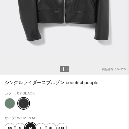
1
13
商品番号:346520
シングルライダースブルゾン beautiful people
カラー: 09 BLACK
サイズ: WOMEN M
XS
S
M
L
XL
XXL