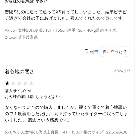
お客様の着用感: 小さい
普段Sなのに迷って迷ってXS買ってしまいました。結果ピチピ
チ過ぎて会社の子にあげました。喜んでくれたので良しです。
Akivol1
女性
50代
身長: 151 - 155cm
体重: 36 - 40kg
足のサイズ:
21.5cm以下
兵庫県
報告
役に立った 2
着心地の悪さ
2024/1/7
購入サイズ: M
お客様の着用感: ちょうどよい
安くなっていたので購入しましたが、硬くて重くて着心地悪い
ので１度着用しただけ。 元々持っていたライダーに戻ってしま
いました。 残念という感想です。
のんちゃん
女性
60代以上
身長: 141 - 150cm
足のサイズ: 22.5cm
東京