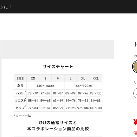
クに！
ト
カ
サ
値