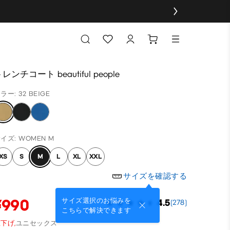
レンチコート beautiful people
ラー: 32 BEIGE
イズ: WOMEN M
XS
S
M
L
XL
XXL
サイズを確認する
¥990
サイズ選択のお悩みを
4.5
(278)
こちらで解決できます
下げ,
ユニセックス