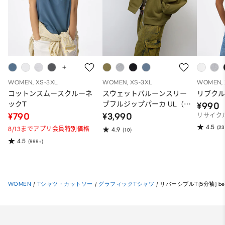
WOMEN, XS-3XL
WOMEN, XS-3XL
WOMEN, 
コットンスムースクルーネ
スウェットバルーンスリー
リブクル
ックT
ブフルジップパーカ UL（ス
¥990
ーパーオーバーサイズフィ
¥790
¥3,990
リサイク
ット）
4.5
(23
8/13までアプリ会員特別価格
4.9
(10)
4.5
(999+)
WOMEN
/
Tシャツ・カットソー
/
グラフィックTシャツ
/
リバーシブルT(5分袖) beaut