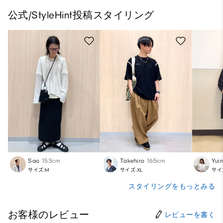
公式/StyleHint投稿スタイリング
Sao
153cm
Takehiro
165cm
Yui
サイズ:M
サイズ:XL
サイ
スタイリングをもっとみる
お客様のレビュー
レビューを書く