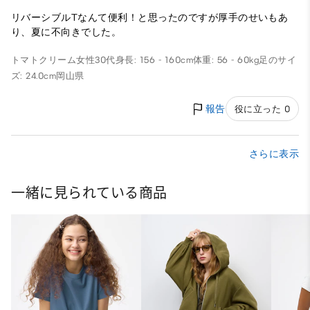
リバーシブルTなんて便利！と思ったのですが厚手のせいもあ
り、夏に不向きでした。
トマトクリーム
女性
30代
身長: 156 - 160cm
体重: 56 - 60kg
足のサイ
ズ: 24.0cm
岡山県
報告
役に立った 0
さらに表示
一緒に見られている商品