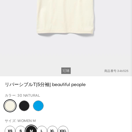
1
18
商品番号:346525
リバーシブルT(5分袖) beautiful people
カラー: 30 NATURAL
サイズ: WOMEN M
XS
S
M
L
XL
XXL