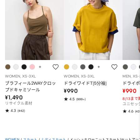
WOMEN, XS-3XL
WOMEN, XS-3XL
MEN, XS
ブラフィール2WAYクロッ
ドライワイドT(5分袖)
ドライポ
プドキャミソール
¥990
¥990
¥1,490
8/13ま
4.5
(999+)
リサイクル素材
ユニセッ
4.3
(442)
4.6
(43
WOMEN
/
スカート
/
ミディスカート
/
メッシュナローニットスカート(セットアッ