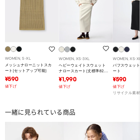
WOMEN, S-XL
WOMEN, XS-3XL
WOMEN, XS-X
メッシュナローニットスカ
ヘビーウェイトスウェット
パフスウェッ
ート(セットアップ可能)
ナロースカート(丈標準82.5
ート
～89.5cm)
¥590
¥1,990
¥590
値下げ
値下げ
値下げ
リサイクル素
一緒に見られている商品