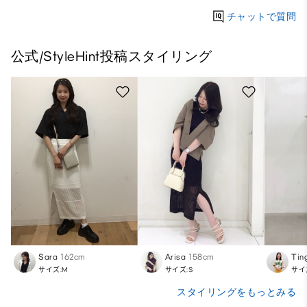
チャットで質問
公式/StyleHint投稿スタイリング
Sara
162cm
Arisa
158cm
Tin
サイズ:M
サイズ:S
サイ
スタイリングをもっとみる