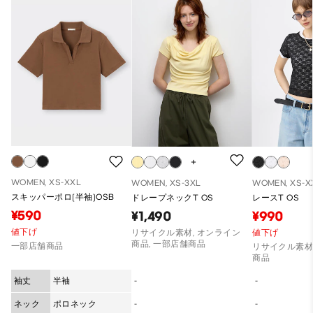
WOMEN, XS-XXL
WOMEN, XS-3XL
WOMEN, XS-X
スキッパーポロ(半袖)OSB
ドレープネックT OS
レースT OS
¥590
¥1,490
¥990
値下げ
リサイクル素材, オンライン
値下げ
商品, 一部店舗商品
一部店舗商品
リサイクル素材
商品
袖丈
半袖
-
-
ネック
ポロネック
-
-