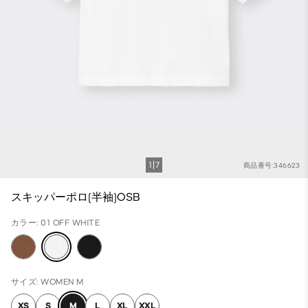
1
7
商品番号:346623
スキッパーポロ(半袖)OSB
カラー: 01 OFF WHITE
サイズ: WOMEN M
XS
S
M
L
XL
XXL