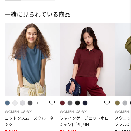
一緒に見られている商品
WOMEN, XS-3XL
WOMEN, XS-3XL
WOMEN, 
コットンスムースクルーネ
ファインゲージニットポロ
スウェ
ックT
シャツ(半袖)MN
ブフルジ
ーパー