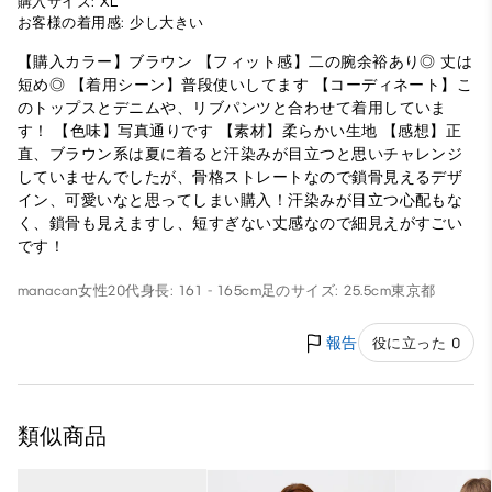
購入サイズ: XL
お客様の着用感: 少し大きい
【購入カラー】ブラウン 【フィット感】二の腕余裕あり◎ 丈は
短め◎ 【着用シーン】普段使いしてます 【コーディネート】こ
のトップスとデニムや、リブパンツと合わせて着用していま
す！ 【色味】写真通りです 【素材】柔らかい生地 【感想】正
直、ブラウン系は夏に着ると汗染みが目立つと思いチャレンジ
していませんでしたが、骨格ストレートなので鎖骨見えるデザ
イン、可愛いなと思ってしまい購入！汗染みが目立つ心配もな
く、鎖骨も見えますし、短すぎない丈感なので細見えがすごい
です！
manacan
女性
20代
身長: 161 - 165cm
足のサイズ: 25.5cm
東京都
報告
役に立った 0
類似商品