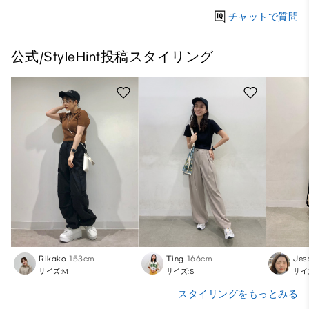
チャットで質問
公式/StyleHint投稿スタイリング
Rikako
153cm
Ting
166cm
Jes
サイズ:M
サイズ:S
サイ
スタイリングをもっとみる