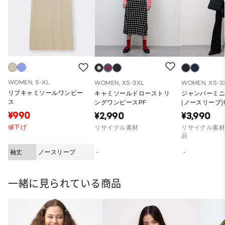
WOMEN, S-XL
WOMEN, XS-3XL
WOMEN, XS-3
リブキャミソールワンピー
キャミソールドローストリ
ジャンパーミ
ス
ングワンピースPF
(ノースリーブ)
¥990
¥2,990
¥3,990
値下げ
リサイクル素材
リサイクル素材
品
袖丈
ノースリーブ
-
-
一緒に見られている商品