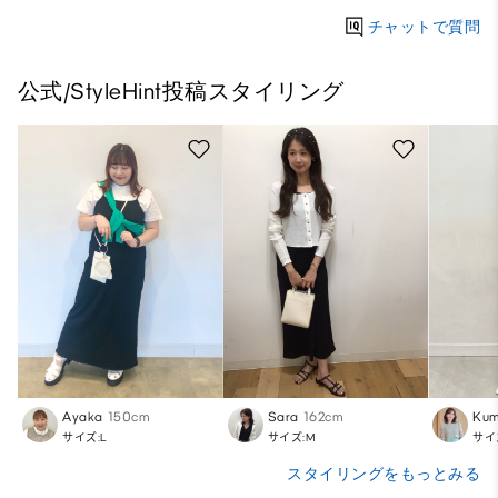
チャットで質問
公式/StyleHint投稿スタイリング
Ayaka
150cm
Sara
162cm
Kum
サイズ:L
サイズ:M
サイ
スタイリングをもっとみる