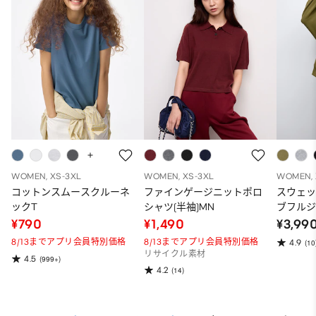
WOMEN, XS-3XL
WOMEN, XS-3XL
WOMEN, 
コットンスムースクルーネ
ファインゲージニットポロ
スウェ
ックT
シャツ(半袖)MN
ブフルジ
ーパー
¥790
¥1,490
¥3,99
ット）
8/13までアプリ会員特別価格
8/13までアプリ会員特別価格
4.9
(10
リサイクル素材
4.5
(999+)
4.2
(14)