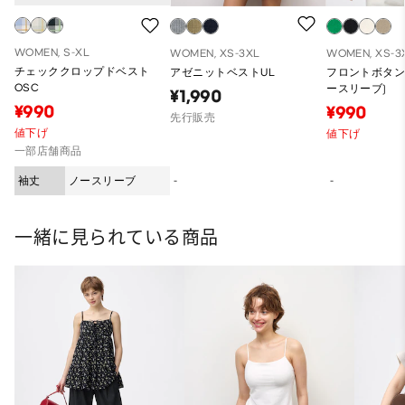
WOMEN, S-XL
WOMEN, XS-3XL
WOMEN, XS-3
チェッククロップドベスト
アゼニットベストUL
フロントボタン
OSC
ースリーブ)
¥1,990
¥990
¥990
先行販売
値下げ
値下げ
一部店舗商品
袖丈
ノースリーブ
-
-
一緒に見られている商品