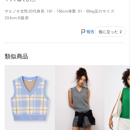
サエノキ
女性
20代
身長: 151 - 155cm
体重: 51 - 55kg
足のサイズ:
23.5cm
大阪府
報告
役に立った 2
類似商品