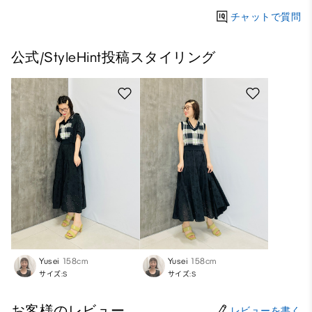
チャットで質問
公式/StyleHint投稿スタイリング
Yusei
158cm
Yusei
158cm
サイズ:S
サイズ:S
お客様のレビュー
レビューを書く