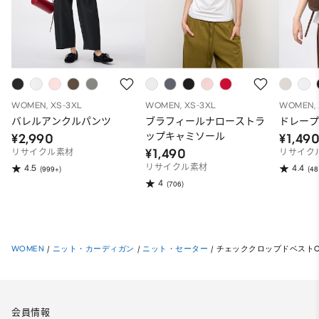
WOMEN, XS-3XL
WOMEN, XS-3XL
WOMEN, 
バレルアンクルパンツ
ブラフィールナローストラ
ドレープ
ップキャミソール
¥2,990
¥1,49
¥1,490
リサイクル素材
リサイク
リサイクル素材
4.5
4.4
(999+)
(48
4
(706)
WOMEN
/
ニット・カーディガン
/
ニット・セーター
/
チェッククロップドベストO
会員情報