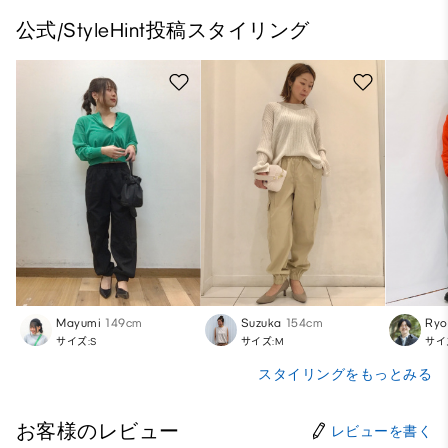
公式/StyleHint投稿スタイリング
Mayumi
149cm
Suzuka
154cm
Ry
サイズ:S
サイズ:M
サイ
スタイリングをもっとみる
お客様のレビュー
レビューを書く