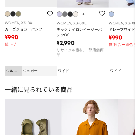
WOMEN, XS-3XL
WOMEN, XS-3XL
WOMEN, XS-X
カーゴジョガーパンツ
テックナイロンイージーパ
ドレープワイ
ンツOS
¥990
¥990
¥2,990
値下げ
値下げ,
一部色
リサイクル素材, 一部店舗商
品
シルエ
ジョガー
ワイド
ワイド
ット
一緒に見られている商品