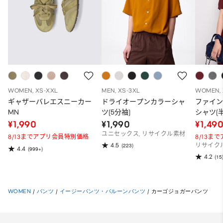
WOMEN, XS-XXL
MEN, XS-3XL
WOMEN, 
ギャザーバレエスニーカー
ドライオープンカラーシャ
ファイ
MN
ツ(5分袖)
シャツ(半
¥1,990
¥1,990
¥1,49
ユニセックス, リサイクル素材
8/13までアプリ会員特別価格
8/13ま
4.5
(223)
リサイク
4.4
(999+)
4.2
(15
WOMEN
/
パンツ
/
イージーパンツ・バルーンパンツ
/
カーゴジョガーパンツ