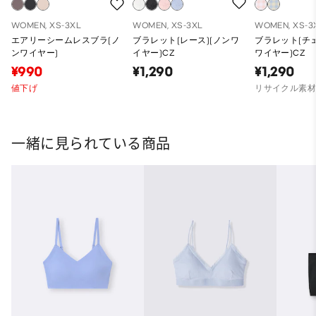
WOMEN, XS-3XL
WOMEN, XS-3XL
WOMEN, XS-3
エアリーシームレスブラ(ノ
ブラレット(レース)(ノンワ
ブラレット(チェ
ンワイヤー)
イヤー)CZ
ワイヤー)CZ
¥990
¥1,290
¥1,290
値下げ
リサイクル素
一緒に見られている商品