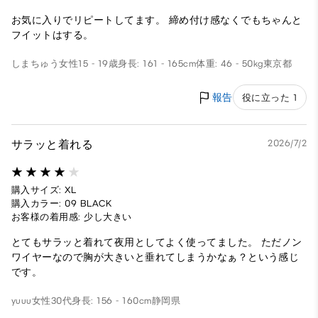
お気に入りでリピートしてます。 締め付け感なくでもちゃんと
フイットはする。
しまちゅう
女性
15 - 19歳
身長: 161 - 165cm
体重: 46 - 50kg
東京都
報告
役に立った 1
サラッと着れる
2026/7/2
購入サイズ: XL
購入カラー: 09 BLACK
お客様の着用感: 少し大きい
とてもサラッと着れて夜用としてよく使ってました。 ただノン
ワイヤーなので胸が大きいと垂れてしまうかなぁ？という感じ
です。
yuuu
女性
30代
身長: 156 - 160cm
静岡県