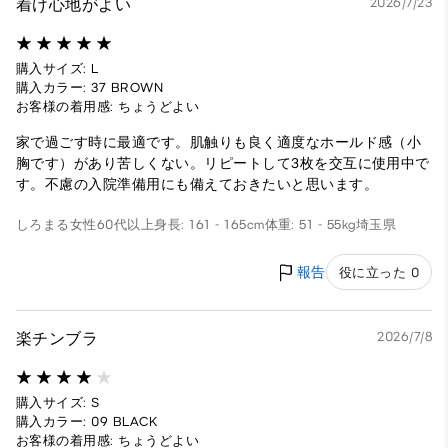
着け心地がよい
2026/7/23
購入サイズ: L
購入カラー: 37 BROWN
お客様の着用感: ちょうどよい
家で過ごす時に最適です。肌触りも良く適度なホールド感（小
胸です）があり苦しくない。リピートして3枚を交互に使用中で
す。不慮の入院準備用にも備えておきたいと思います。
しろまる
女性
60代以上
身長: 161 - 165cm
体重: 51 - 55kg
埼玉県
報告
役に立った 0
楽チンブラ
2026/7/8
購入サイズ: S
購入カラー: 09 BLACK
お客様の着用感: ちょうどよい