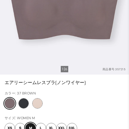
1
6
商品番号:357215
エアリーシームレスブラ(ノンワイヤー)
カラー: 37 BROWN
サイズ: WOMEN M
XS
S
M
L
XL
XXL
3XL