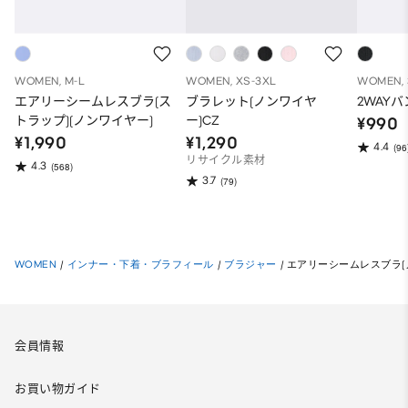
WOMEN, M-L
WOMEN, XS-3XL
WOMEN, 
エアリーシームレスブラ(ス
ブラレット(ノンワイヤ
2WAY
トラップ)(ノンワイヤー)
ー)CZ
¥990
¥1,990
¥1,290
4.4
(96
リサイクル素材
4.3
(568)
3.7
(79)
WOMEN
/
インナー・下着・ブラフィール
/
ブラジャー
/
エアリーシームレスブラ(
会員情報
お買い物ガイド