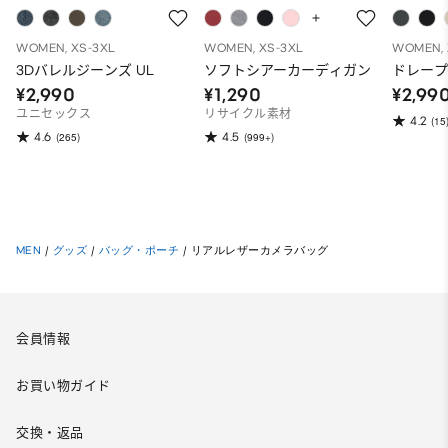
WOMEN, XS-3XL
WOMEN, XS-3XL
WOMEN, 
3Dバレルジーンズ UL
ソフトシアーカーディガン
ドレー
¥2,990
¥1,290
¥2,99
ユニセックス
リサイクル素材
4.2
(15
4.6
4.5
(265)
(999+)
MEN
/
グッズ
/
バッグ・ポーチ
/
リアルレザーカメラバッグ
会員情報
お買い物ガイド
交換・返品