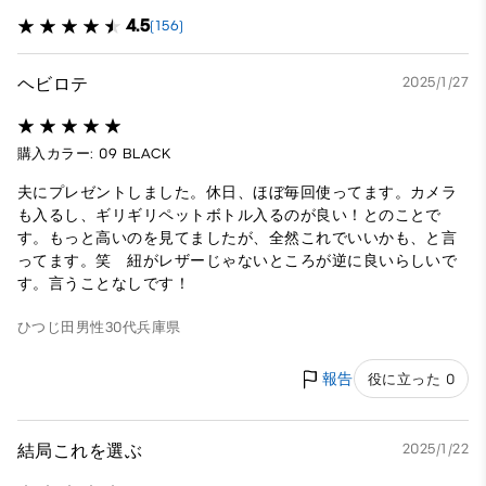
4.5
(156)
ヘビロテ
2025/1/27
購入カラー: 09 BLACK
夫にプレゼントしました。休日、ほぼ毎回使ってます。カメラ
も入るし、ギリギリペットボトル入るのが良い！とのことで
す。もっと高いのを見てましたが、全然これでいいかも、と言
ってます。笑 紐がレザーじゃないところが逆に良いらしいで
す。言うことなしです！
ひつじ田
男性
30代
兵庫県
報告
役に立った 0
結局これを選ぶ
2025/1/22