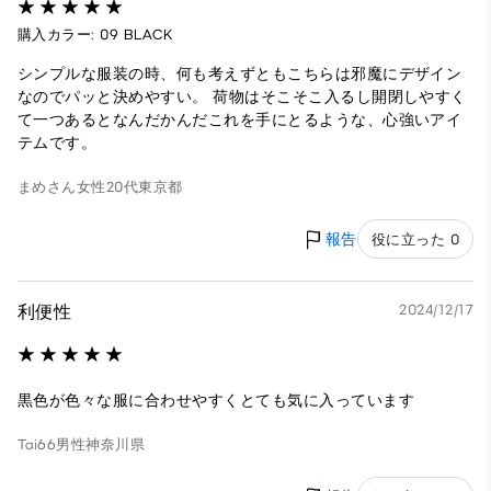
購入カラー: 09 BLACK
シンプルな服装の時、何も考えずともこちらは邪魔にデザイン
なのでパッと決めやすい。 荷物はそこそこ入るし開閉しやすく
て一つあるとなんだかんだこれを手にとるような、心強いアイ
テムです。
まめさん
女性
20代
東京都
報告
役に立った 0
利便性
2024/12/17
黒色が色々な服に合わせやすくとても気に入っています
Tai66
男性
神奈川県