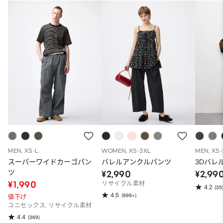
MEN, XS-L
WOMEN, XS-3XL
MEN, XS
スーパーワイドカーゴパン
バレルアンクルパンツ
3Dバレ
ツ
¥2,990
¥2,99
¥1,990
リサイクル素材
4.2
(35
4.5
(999+)
値下げ
ユニセックス, リサイクル素材
4.4
(369)