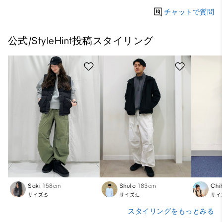
チャットで質問
公式/StyleHint投稿スタイリング
Saki
158cm
Shuto
183cm
Chi
サイズ:S
サイズ:L
サイ
スタイリングをもっとみる