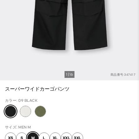
1
16
商品番号:347417
スーパーワイドカーゴパンツ
カラー: 09 BLACK
サイズ: MEN M
XS
S
M
L
XL
XXL
3XL