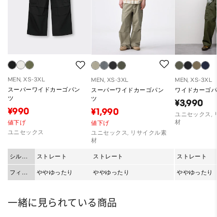
MEN, XS-3XL
MEN, XS-3XL
MEN, XS-3XL
スーパーワイドカーゴパン
スーパーワイドカーゴパン
ワイドカーゴパ
ツ
ツ
¥3,990
¥990
¥1,990
ユニセックス,
材
値下げ
値下げ
ユニセックス
ユニセックス, リサイクル素
材
シルエ
ストレート
ストレート
ストレート
ット
フィッ
ややゆったり
ややゆったり
ややゆったり
ト
一緒に見られている商品