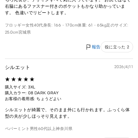
右脇にあるファスナー付きのポケットもかなり助かっていま
す。 色違いでリピートします。
フロッギー
女性
40代
身長: 166 - 170cm
体重: 61 - 65kg
足のサイズ:
25.0cm
宮城県
報告
役に立った 2
シルエット
2026/4/11
購入サイズ: 3XL
購入カラー: 08 DARK GRAY
お客様の着用感: ちょうどよい
シルエットが綺麗で、そのまま外にも行かれます。ふっくら体
型の夫が少しほっそり見えます。
ペパーミント
男性
60代以上
神奈川県