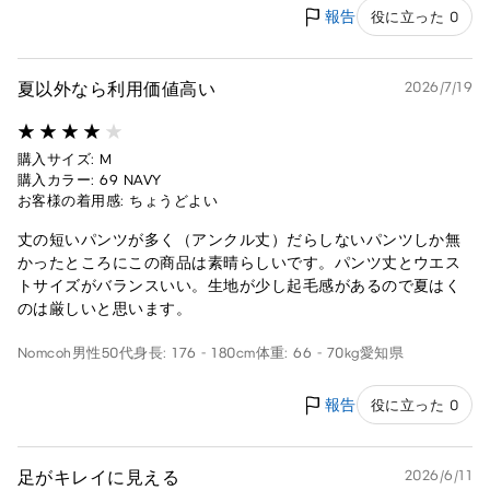
報告
役に立った 0
夏以外なら利用価値高い
2026/7/19
購入サイズ: M
購入カラー: 69 NAVY
お客様の着用感: ちょうどよい
丈の短いパンツが多く（アンクル丈）だらしないパンツしか無
かったところにこの商品は素晴らしいです。パンツ丈とウエス
トサイズがバランスいい。生地が少し起毛感があるので夏はく
のは厳しいと思います。
Nomcoh
男性
50代
身長: 176 - 180cm
体重: 66 - 70kg
愛知県
報告
役に立った 0
足がキレイに見える
2026/6/11