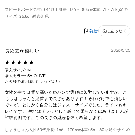
スピードバード
男性
60代以上
身長: 176 - 180cm
体重: 71 - 75kg
足の
サイズ: 26.5cm
神奈川県
報告
役に立った 0
長め丈が嬉しい
2026/5/25
購入サイズ: M
購入カラー: 56 OLIVE
お客様の着用感: ちょうどよい
女性の中では背が高いためパンツ選びに苦労していますが、こ
ちらはちゃんと足首まで長さがあります！それだけでも嬉しい
ですが、とにかく自分にはジャストサイズでした。ラインもキ
レイです。 生地はザラっとした感じで柔らかくはありませんが
許容範囲です。この長さの継続を強く希望します。
しょうちゃん
女性
50代
身長: 166 - 170cm
体重: 56 - 60kg
足のサイズ: