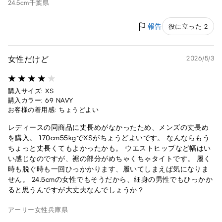
24.5cm
千葉県
報告
役に立った 2
女性だけど
2026/5/3
購入サイズ: XS
購入カラー: 69 NAVY
お客様の着用感: ちょうどよい
レディースの同商品に丈長めがなかったため、メンズの丈長め
を購入。 170cm55kgでXSがちょうどよいです。 なんならもう
ちょっと丈長くてもよかったかも。 ウエストヒップなど幅はい
い感じなのですが、裾の部分がめちゃくちゃタイトです。 履く
時も脱ぐ時も一回ひっかかります、履いてしまえば気になりま
せん。 24.5cmの女性でもそうだから、細身の男性でもひっかか
ると思うんですが大丈夫なんでしょうか？
アーリー
女性
兵庫県