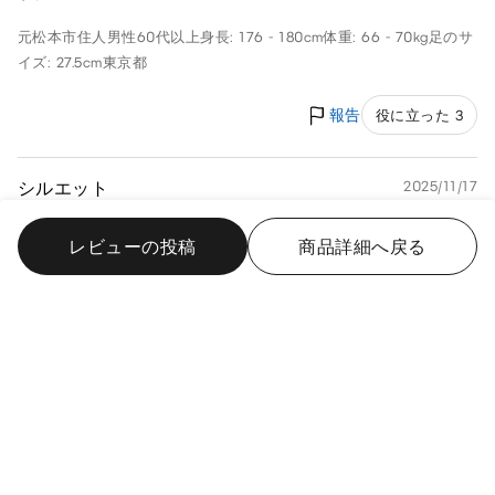
元松本市住人
男性
60代以上
身長: 176 - 180cm
体重: 66 - 70kg
足のサ
イズ: 27.5cm
東京都
報告
役に立った 3
シルエット
2025/11/17
レビューの投稿
商品詳細へ戻る
購入サイズ: XL
購入カラー: 09 BLACK
お客様の着用感: ちょうどよい
細すぎず太すぎずでなんにでも合わせやすい商品です。ワンサ
イズ上げてラフに着用しています。
タンタン
男性
50代
身長: 176 - 180cm
体重: 86 - 90kg
足のサイズ:
29.0cm
静岡県
報告
役に立った 2