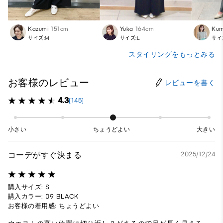
Kazumi
151cm
Yuka
164cm
Kum
サイズ:M
サイズ:L
サイ
スタイリングをもっとみる
お客様のレビュー
レビューを書く
4.3
(145)
小さい
ちょうどよい
大きい
コーデがすぐ決まる
2025/12/24
購入サイズ: S
購入カラー: 09 BLACK
お客様の着用感: ちょうどよい