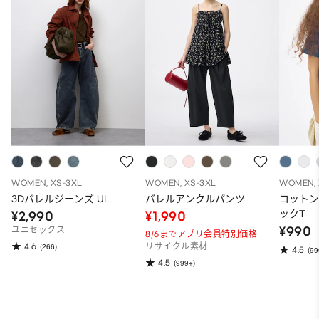
WOMEN, XS-3XL
WOMEN, XS-3XL
WOMEN, 
3Dバレルジーンズ UL
バレルアンクルパンツ
コット
ックT
¥2,990
¥1,990
¥990
ユニセックス
8/6までアプリ会員特別価格
4.6
(266)
リサイクル素材
4.5
(99
4.5
(999+)