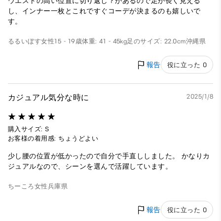
ウエストの高い位置に切り返し？があるので足が長く見える
し、インナー一枚とこれですぐコーデが決まるのも嬉しいで
す。
るるいぼす
女性
15 - 19歳
体重: 41 - 45kg
足のサイズ: 22.0cm
沖縄県
報告
役に立った 0
カジュアル気分な時に
2025/1/8
購入サイズ: S
お客様の着用感: ちょうどよい
少し腰の位置が低かったので自分で手直ししました。 かなりカ
ジュアルなので、シーンを選んで活躍しています。
ちーころ
女性
兵庫県
報告
役に立った 0