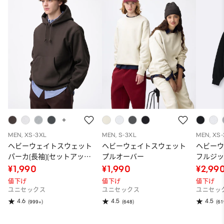
MEN, XS-3XL
MEN, S-3XL
MEN, XS
ヘビーウェイトスウェット
ヘビーウェイトスウェット
ヘビー
パーカ(長袖)(セットアップ
プルオーバー
フルジッ
可能)(2025年度冬商品)
冬商品)
¥1,990
¥1,990
¥2,99
値下げ
値下げ
値下げ
ユニセックス
ユニセックス
ユニセッ
4.6
4.5
4.5
(999+)
(648)
(61