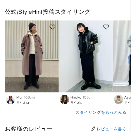
公式/StyleHint投稿スタイリング
Mai
163cm
Hiroko
158cm
Aya
サイズ:M
サイズ:L
サイ
スタイリングをもっとみる
お客様のレビュー
レビューを書く