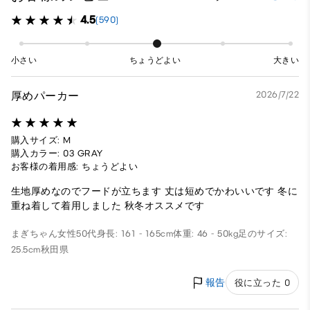
4.5
(590)
小さい
ちょうどよい
大きい
厚めパーカー
2026/7/22
購入サイズ: M
購入カラー: 03 GRAY
お客様の着用感: ちょうどよい
生地厚めなのでフードが立ちます 丈は短めでかわいいです 冬に
重ね着して着用しました 秋冬オススメです
まぎちゃん
女性
50代
身長: 161 - 165cm
体重: 46 - 50kg
足のサイズ:
25.5cm
秋田県
報告
役に立った 0