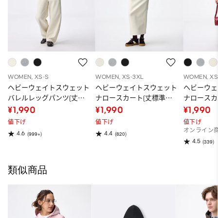
WOMEN, XS-S
WOMEN, XS-3XL
WOMEN, XS
ヘビーウェイトスウェット
ヘビーウェイトスウェット
ヘビーウェ
バレルレッグパンツ(丈標
ナロースカート(丈標準
ナロースカ
準68.5～72.5cm)
82.5～89.5cm)
88.5～95.5
¥1,990
¥1,990
¥1,990
値下げ
値下げ
値下げ
オンライン
4.6
4.4
(999+)
(820)
4.5
(339)
類似商品