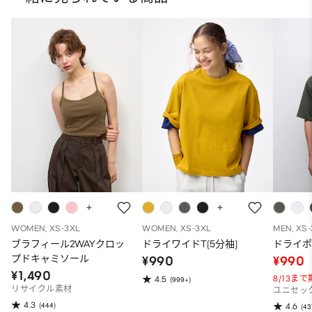
WOMEN, XS-3XL
WOMEN, XS-3XL
MEN, XS
ブラフィール2WAYクロッ
ドライワイドT(5分袖)
ドライポ
プドキャミソール
¥990
¥990
¥1,490
8/13ま
4.5
(999+)
リサイクル素材
ユニセッ
4.3
(444)
4.6
(43