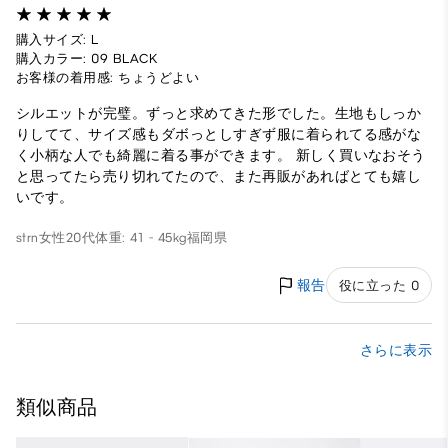
購入サイズ: L
購入カラー: 09 BLACK
お客様の着用感: ちょうどよい
シルエットが完璧。ずっと求めてきた形でした。生地もしっか
りしてて、サイズ感もダボっとしすぎず服に着られてる感がな
く小柄な人でも綺麗に着る事ができます。 新しく買いなおそう
と思ってたら売り切れてたので、また再販があればとても嬉し
いです。
strn
女性
20代
体重: 41 - 45kg
福岡県
報告
役に立った 0
さらに表示
類似商品