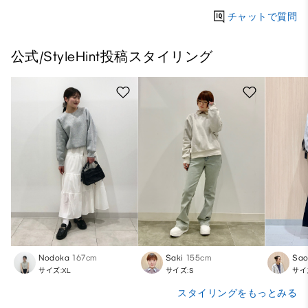
チャットで質問
公式/StyleHint投稿スタイリング
Nodoka
167cm
Saki
155cm
Sa
サイズ:XL
サイズ:S
サイ
スタイリングをもっとみる