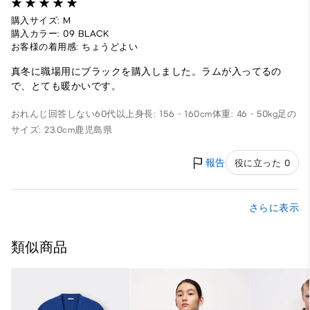
購入サイズ: M
購入カラー: 09 BLACK
お客様の着用感: ちょうどよい
真冬に職場用にブラックを購入しました。ラムが入ってるの
で、とても暖かいです。
おれんじ
回答しない
60代以上
身長: 156 - 160cm
体重: 46 - 50kg
足の
サイズ: 23.0cm
鹿児島県
報告
役に立った 0
さらに表示
類似商品