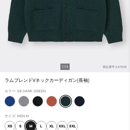
1
13
商品番号:347508
ラムブレンドVネックカーディガン(長袖)
カラー: 58 DARK GREEN
サイズ: MEN M
XS
S
M
L
XL
XXL
3XL