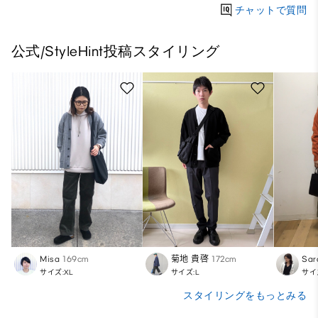
チャットで質問
公式/StyleHint投稿スタイリング
Misa
169cm
菊地 貴啓
172cm
Sar
サイズ:XL
サイズ:L
サイ
スタイリングをもっとみる