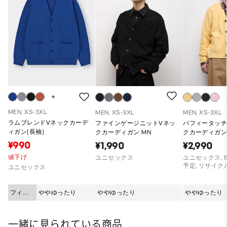
MEN, XS-3XL
MEN, XS-3XL
MEN, XS-3XL
ラムブレンドVネックカーデ
ファインゲージニットVネッ
パフィータッチ
ィガン(長袖)
クカーディガン MN
クカーディガン
¥990
¥1,990
¥2,990
値下げ
ユニセックス
ユニセックス, 
予定, リサイク
ユニセックス
フィッ
ややゆったり
ややゆったり
ややゆったり
ト
一緒に見られている商品