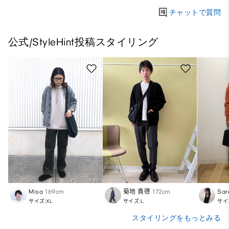
チャットで質問
公式/StyleHint投稿スタイリング
Misa
169cm
菊地 貴啓
172cm
Sar
サイズ:XL
サイズ:L
サイ
スタイリングをもっとみる