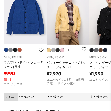
MEN, XS-3XL
MEN, XS-3XL
MEN, XS-3XL
ラムブレンドVネックカーデ
パフィータッチニットVネッ
ファインゲージ
ィガン(長袖)
クカーディガンCL
クカーディガン
¥990
¥2,990
¥1,990
値下げ
ユニセックス, 8月中旬販売
ユニセックス
予定, リサイクル素材
ユニセックス
フィッ
ややゆったり
ややゆったり
ややゆったり
ト