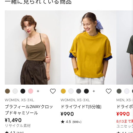
一緒に見られている商品
WOMEN, XS-3XL
WOMEN, XS-3XL
MEN, XS
ブラフィール2WAYクロッ
ドライワイドT(5分袖)
ドライポ
プドキャミソール
¥990
¥990
¥1,490
8/13ま
4.5
(999+)
リサイクル素材
ユニセッ
4.3
(444)