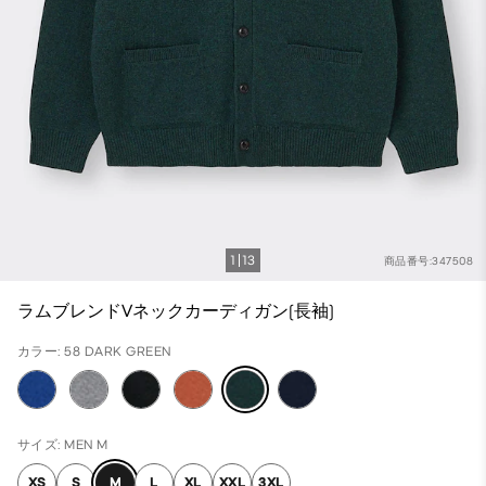
1
13
商品番号:347508
ラムブレンドVネックカーディガン(長袖)
カラー: 58 DARK GREEN
サイズ: MEN M
XS
S
M
L
XL
XXL
3XL