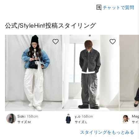
チャットで質問
公式/StyleHint投稿スタイリング
Saki
158cm
y_o
168cm
Meg
サイズ:M
サイズ:L
サイ
スタイリングをもっとみる