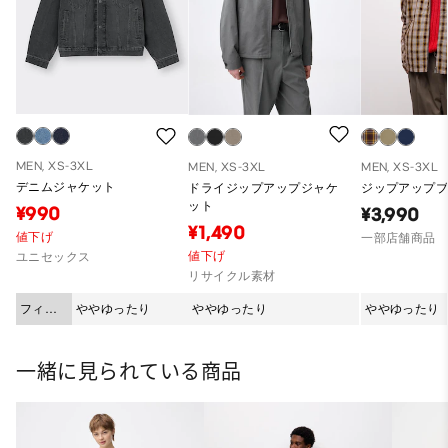
MEN, XS-3XL
MEN, XS-3XL
MEN, XS-3XL
デニムジャケット
ドライジップアップジャケ
ジップアップブ
ット
¥990
¥3,990
¥1,490
値下げ
一部店舗商品
値下げ
ユニセックス
リサイクル素材
フィッ
ややゆったり
ややゆったり
ややゆったり
ト
一緒に見られている商品