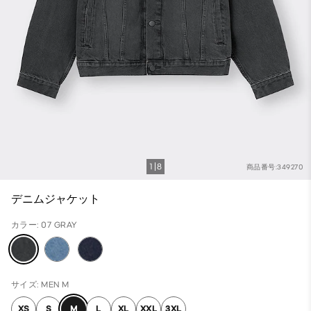
1
8
商品番号:349270
デニムジャケット
カラー: 07 GRAY
サイズ: MEN M
XS
S
M
L
XL
XXL
3XL