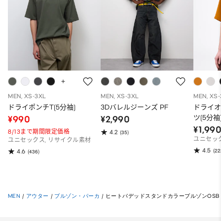
MEN, XS-3XL
MEN, XS-3XL
MEN, XS
ドライポンチT(5分袖)
3Dバレルジーンズ PF
ドライ
ツ(5分袖
¥990
¥2,990
¥1,99
8/13まで期間限定価格
4.2
(35)
ユニセッ
ユニセックス, リサイクル素材
4.5
(22
4.6
(436)
MEN
/
アウター
/
ブルゾン・パーカ
/
ヒートパデッドスタンドカラーブルゾンOSB