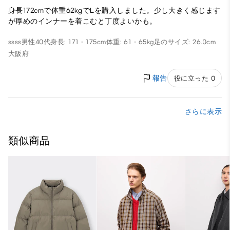
身長172cmで体重62kgでLを購入しました。少し大きく感じます
が厚めのインナーを着こむと丁度よいかも。
ssss
男性
40代
身長: 171 - 175cm
体重: 61 - 65kg
足のサイズ: 26.0cm
大阪府
報告
役に立った 0
さらに表示
類似商品