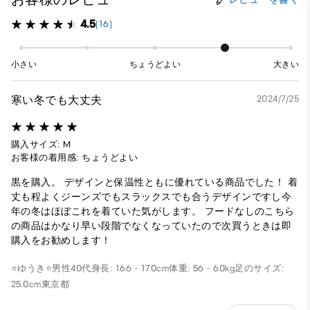
4.5
(16)
小さい
ちょうどよい
大きい
寒い冬でも大丈夫
2024/7/25
購入サイズ: M
お客様の着用感: ちょうどよい
黒を購入。 デザインと保温性ともに優れている商品でした！ 着
丈も程よくジーンズでもスラックスでも合うデザインですし今
年の冬はほぼこれを着ていた気がします。 フードなしのこちら
の商品はかなり早い段階でなくなっていたので次買うときは即
購入をお勧めします！
⭐️ゆうき⭐️
男性
40代
身長: 166 - 170cm
体重: 56 - 60kg
足のサイズ:
25.0cm
東京都