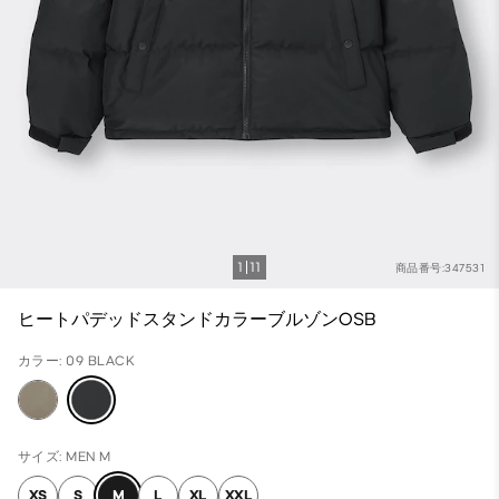
1
11
商品番号:347531
ヒートパデッドスタンドカラーブルゾンOSB
カラー: 09 BLACK
サイズ: MEN M
XS
S
M
L
XL
XXL