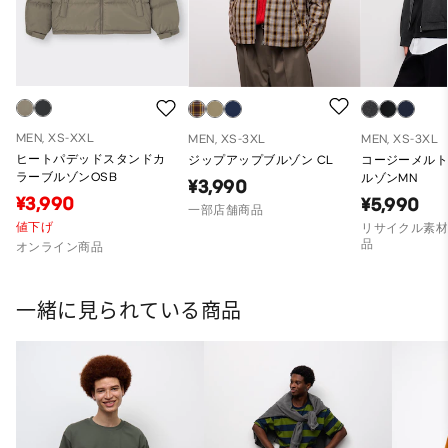
MEN, XS-XXL
MEN, XS-3XL
MEN, XS-3XL
ヒートパデッドスタンドカ
ジップアップブルゾン CL
コージーメル
ラーブルゾンOSB
ルゾンMN
¥3,990
¥3,990
¥5,990
一部店舗商品
値下げ
リサイクル素材
品
オンライン商品
一緒に見られている商品