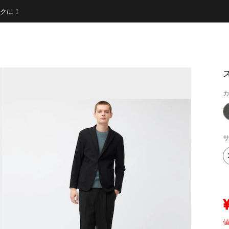
クに！
カ
サ
値