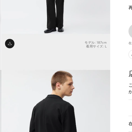
モデル: 187cm
在
着用サイズ: L