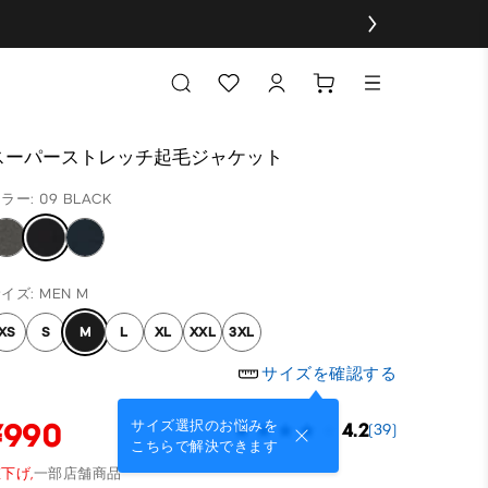
スーパーストレッチ起毛ジャケット
ラー: 09 BLACK
イズ: MEN M
XS
S
M
L
XL
XXL
3XL
サイズを確認する
¥990
サイズ選択のお悩みを
4.2
(39)
こちらで解決できます
下げ,
一部店舗商品