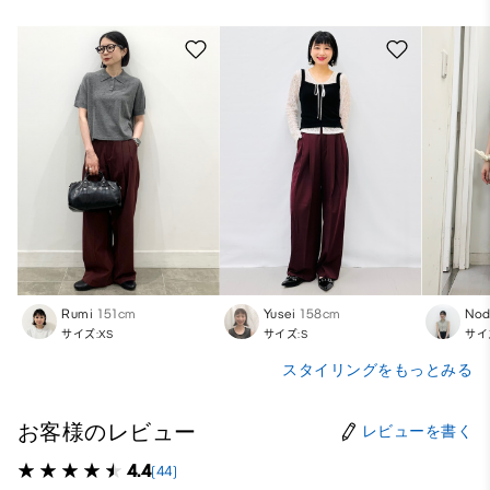
Rumi
151cm
Yusei
158cm
Nod
サイズ:XS
サイズ:S
サイ
スタイリングをもっとみる
お客様のレビュー
レビューを書く
4.4
(44)