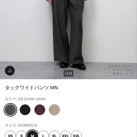
商品番号:360654
モデル: 170cm
1
13
着用サイズ: M
タックワイドパンツ MN
カラー: 08 DARK GRAY
サイズ: WOMEN M
XS
S
M
L
XL
XXL
3XL