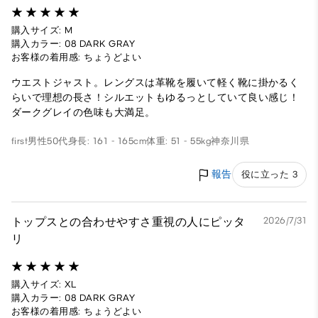
購入サイズ: M
購入カラー: 08 DARK GRAY
お客様の着用感: ちょうどよい
ウエストジャスト。レングスは革靴を履いて軽く靴に掛かるく
らいで理想の長さ！シルエットもゆるっとしていて良い感じ！
ダークグレイの色味も大満足。
first
男性
50代
身長: 161 - 165cm
体重: 51 - 55kg
神奈川県
報告
役に立った 3
トップスとの合わせやすさ重視の人にピッタ
2026/7/31
リ
購入サイズ: XL
購入カラー: 08 DARK GRAY
お客様の着用感: ちょうどよい