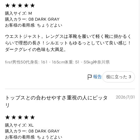
購入サイズ: M
購入カラー: 08 DARK GRAY
お客様の着用感: ちょうどよい
ウエストジャスト。レングスは革靴を履いて軽く靴に掛かるく
らいで理想の長さ！シルエットもゆるっとしていて良い感じ！
ダークグレイの色味も大満足。
first
男性
50代
身長: 161 - 165cm
体重: 51 - 55kg
神奈川県
報告
役に立った 3
トップスとの合わせやすさ重視の人にピッタ
2026/7/31
リ
購入サイズ: XL
購入カラー: 08 DARK GRAY
お客様の着用感: ちょうどよい