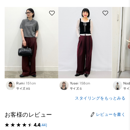
Rumi
151cm
Yusei
158cm
Nod
サイズ:XS
サイズ:S
サイ
スタイリングをもっとみる
お客様のレビュー
レビューを書く
4.4
(44)