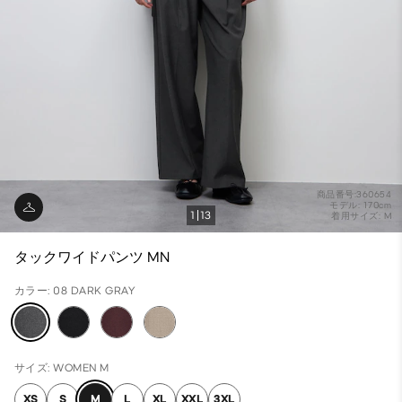
商品番号:360654
モデル: 170cm
1
13
着用サイズ: M
タックワイドパンツ MN
カラー: 08 DARK GRAY
サイズ: WOMEN M
XS
S
M
L
XL
XXL
3XL