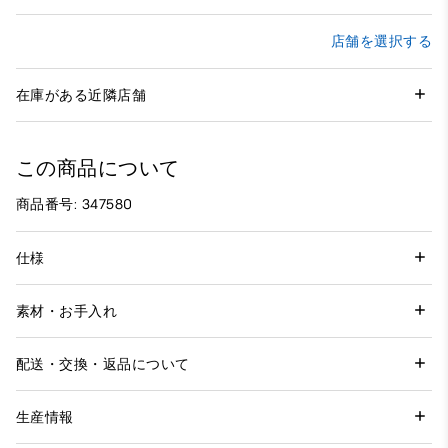
店舗を選択する
在庫がある近隣店舗
この商品について
商品番号: 347580
仕様
素材・お手入れ
配送・交換・返品について
生産情報