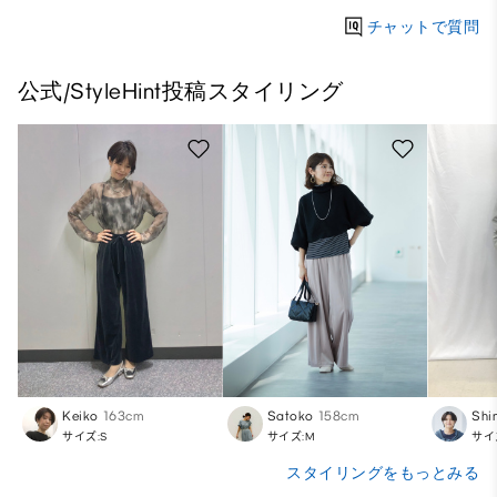
チャットで質問
公式/StyleHint投稿スタイリング
Keiko
163cm
Satoko
158cm
Shi
サイズ:S
サイズ:M
サイ
スタイリングをもっとみる