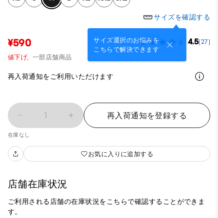
サイズを確認する
サイズ選択のお悩みを
¥590
4.5
(27)
こちらで解決できます
値下げ,
一部店舗商品
再入荷通知をご利用いただけます
1
再入荷通知を登録する
在庫なし
お気に入りに追加する
店舗在庫状況
ご利用される店舗の在庫状況をこちらで確認することができま
す。