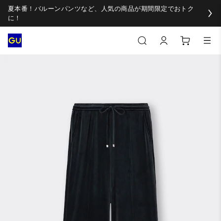
夏本番！バルーンパンツなど、人気の商品が期間限定でおトク
に！