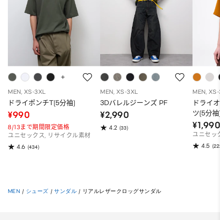
MEN, XS-3XL
MEN, XS-3XL
MEN, XS
ドライポンチT(5分袖)
3Dバレルジーンズ PF
ドライ
ツ(5分袖
¥990
¥2,990
¥1,99
8/13まで期間限定価格
4.2
(33)
ユニセッ
ユニセックス, リサイクル素材
4.5
(22
4.6
(434)
MEN
/
シューズ
/
サンダル
/
リアルレザークロッグサンダル