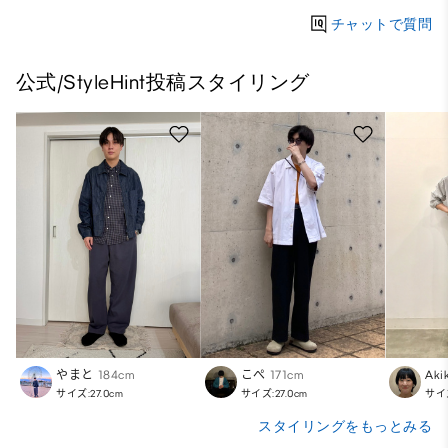
チャットで質問
公式/StyleHint投稿スタイリング
やまと
184cm
こぺ
171cm
Aki
サイズ:27.0cm
サイズ:27.0cm
サイズ
スタイリングをもっとみる