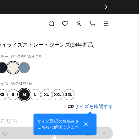
ハイライズストレートジーンズ(24年商品)
ラー: 01 OFF WHITE
イズ: WOMEN M
XS
S
M
L
XL
XXL
3XL
サイズを確認する
正(股下)
サイズ選択のお悩みを
こちらで解決できます
なし
レングス未選択