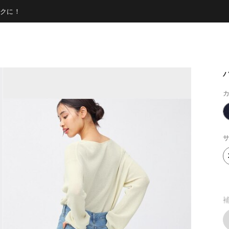
クに！
カ
サ
補