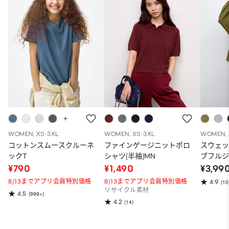
WOMEN, XS-3XL
WOMEN, XS-3XL
WOMEN, 
コットンスムースクルーネ
ファインゲージニットポロ
スウェ
ックT
シャツ(半袖)MN
ブフルジ
ーパー
¥790
¥1,490
¥3,99
ット）
8/13までアプリ会員特別価格
8/13までアプリ会員特別価格
4.9
(10
リサイクル素材
4.5
(999+)
4.2
(14)