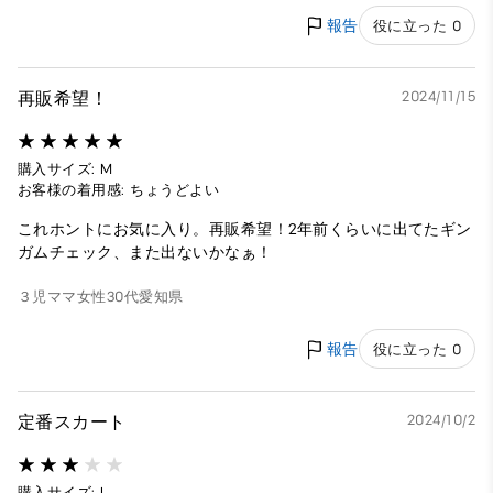
報告
役に立った 0
再販希望！
2024/11/15
購入サイズ: M
お客様の着用感: ちょうどよい
これホントにお気に入り。再販希望！2年前くらいに出てたギン
ガムチェック、また出ないかなぁ！
３児ママ
女性
30代
愛知県
報告
役に立った 0
定番スカート
2024/10/2
購入サイズ: L