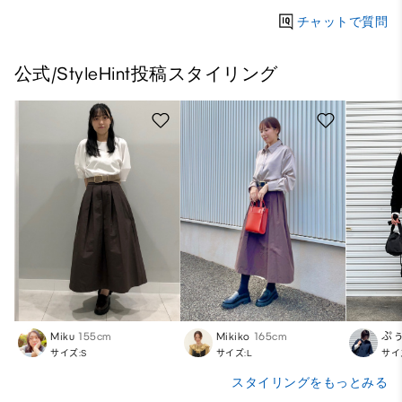
チャットで質問
公式/StyleHint投稿スタイリング
Miku
155cm
Mikiko
165cm
ぷ
サイズ:S
サイズ:L
サイ
スタイリングをもっとみる