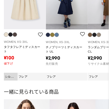
WOMEN, XS-3XL
WOMEN, XS-3XL
WOMEN, XS-3
タフタフレアミディスカー
チノプリーツミディスカー
ランダムプリ
ト
ト UL
CL
¥100
¥2,990
¥2,990
値下げ
先行販売
リサイクル素
シルエ
フレア
フレア
フレア
ット
一緒に見られている商品