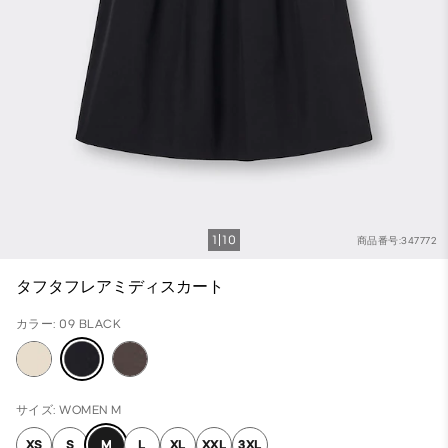
1
10
商品番号:347772
タフタフレアミディスカート
カラー: 09 BLACK
サイズ: WOMEN M
XS
S
M
L
XL
XXL
3XL