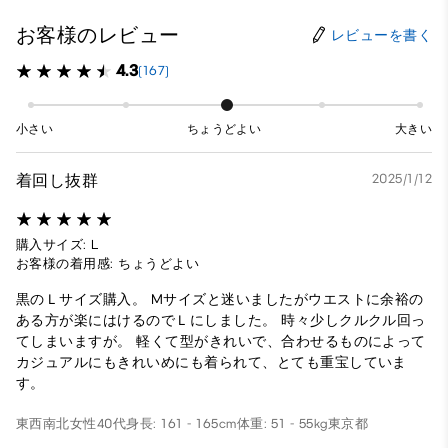
お客様のレビュー
レビューを書く
4.3
(167)
小さい
ちょうどよい
大きい
着回し抜群
2025/1/12
購入サイズ: L
お客様の着用感: ちょうどよい
黒のＬサイズ購入。 Mサイズと迷いましたがウエストに余裕の
ある方が楽にはけるのでＬにしました。 時々少しクルクル回っ
てしまいますが。 軽くて型がきれいで、合わせるものによって
カジュアルにもきれいめにも着られて、とても重宝していま
す。
東西南北
女性
40代
身長: 161 - 165cm
体重: 51 - 55kg
東京都