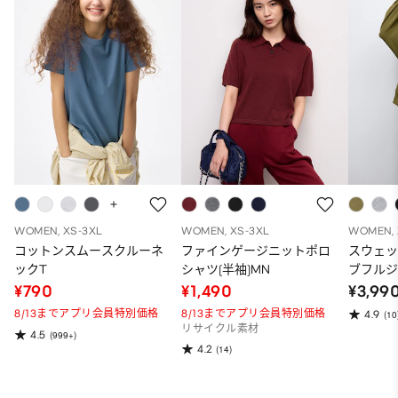
WOMEN, XS-3XL
WOMEN, XS-3XL
WOMEN, 
コットンスムースクルーネ
ファインゲージニットポロ
スウェ
ックT
シャツ(半袖)MN
ブフルジ
ーパー
¥790
¥1,490
¥3,99
ット）
8/13までアプリ会員特別価格
8/13までアプリ会員特別価格
4.9
(10
リサイクル素材
4.5
(999+)
4.2
(14)