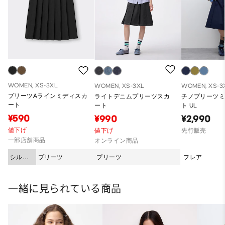
WOMEN, XS-3XL
WOMEN, XS-3XL
WOMEN, XS-3
プリーツAラインミディスカ
ライトデニムプリーツスカ
チノプリーツ
ート
ート
ト UL
¥590
¥990
¥2,990
値下げ
値下げ
先行販売
一部店舗商品
オンライン商品
シルエ
プリーツ
プリーツ
フレア
ット
一緒に見られている商品