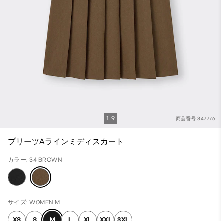
1
9
商品番号:347776
プリーツAラインミディスカート
カラー: 34 BROWN
サイズ: WOMEN M
XS
S
M
L
XL
XXL
3XL