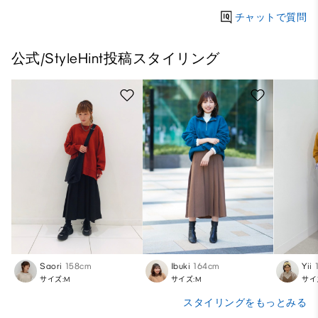
チャットで質問
公式/StyleHint投稿スタイリング
Saori
158cm
Ibuki
164cm
Yii
サイズ:M
サイズ:M
サイ
スタイリングをもっとみる