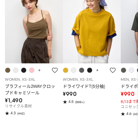
WOMEN, XS-3XL
WOMEN, XS-3XL
MEN, XS
ブラフィール2WAYクロッ
ドライワイドT(5分袖)
ドライポ
プドキャミソール
¥990
¥990
¥1,490
8/13ま
4.5
(999+)
リサイクル素材
ユニセッ
4.3
(442)
4.6
(43