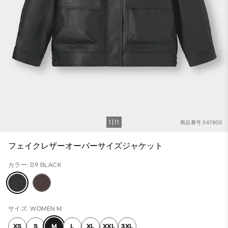
1
11
商品番号:347800
フェイクレザーオーバーサイズジャケット
カラー: 09 BLACK
サイズ: WOMEN M
XS
S
M
L
XL
XXL
3XL