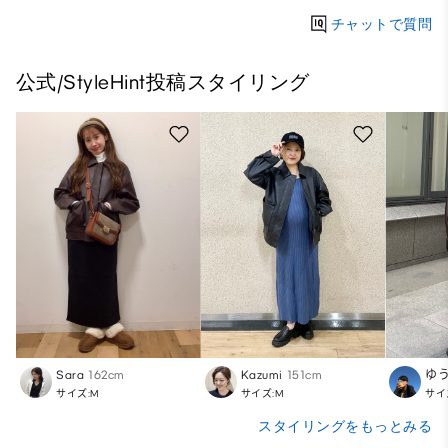
チャットで質問
公式/StyleHint投稿スタイリング
Sara
162cm
Kazumi
151cm
ゆ
サイズ:M
サイズ:M
サイ
スタイリングをもっとみる