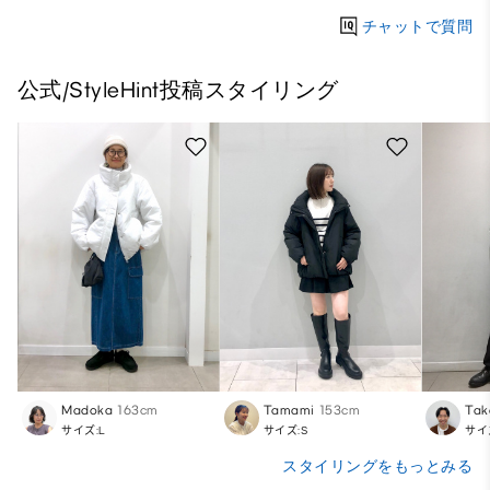
チャットで質問
公式/StyleHint投稿スタイリング
Madoka
163cm
Tamami
153cm
Tak
サイズ:L
サイズ:S
サイ
スタイリングをもっとみる