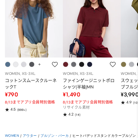
WOMEN, XS-3XL
WOMEN, XS-3XL
WOMEN, 
コットンスムースクルーネ
ファインゲージニットポロ
スウェ
ックT
シャツ(半袖)MN
ブフルジ
ーパー
¥790
¥1,490
¥3,99
ット）
8/13までアプリ会員特別価格
8/13までアプリ会員特別価格
4.9
(10
リサイクル素材
4.5
(999+)
4.2
(14)
WOMEN
/
アウター
/
ブルゾン・パーカ
/
ヒートパデッドスタンドカラーブルゾン