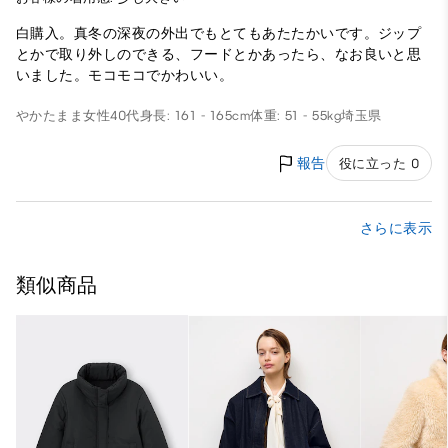
白購入。真冬の深夜の外出でもとてもあたたかいです。ジップ
とかで取り外しのできる、フードとかあったら、なお良いと思
いました。モコモコでかわいい。
やかたまま
女性
40代
身長: 161 - 165cm
体重: 51 - 55kg
埼玉県
報告
役に立った 0
さらに表示
類似商品