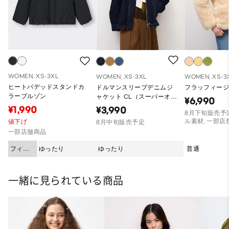
WOMEN, XS-3XL
WOMEN, XS-3XL
WOMEN, XS-3
ヒートパデッドスタンドカ
ドルマンスリーブデニムジ
フラッフィージ
ラーブルゾン
ャケット CL（スーパーオー
¥6,990
バーサイズフィット）
¥1,990
¥3,990
8月下旬販売予定
ル素材, 一部店
値下げ
8月中旬販売予定
一部店舗商品
フィッ
ゆったり
ゆったり
普通
ト
一緒に見られている商品