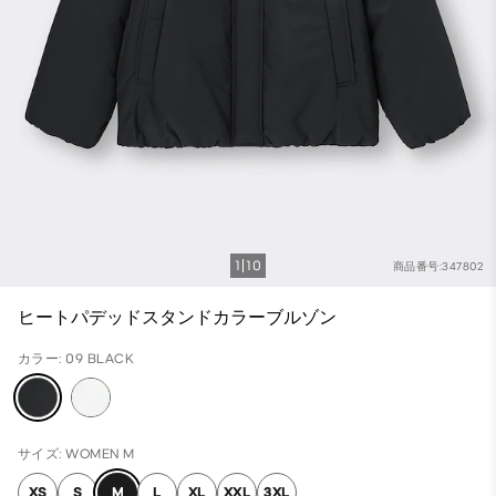
1
10
商品番号:347802
ヒートパデッドスタンドカラーブルゾン
カラー: 09 BLACK
サイズ: WOMEN M
XS
S
M
L
XL
XXL
3XL