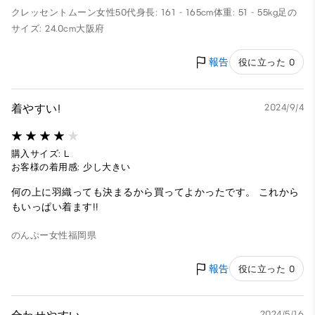
クレッセントムーン
女性
50代
身長: 161 - 165cm
体重: 51 - 55kg
足の
サイズ: 24.0cm
大阪府
報告
役に立った 0
着やすい!
2024/9/4
購入サイズ: L
お客様の着用感: 少し大きい
何の上に羽織っても決まるから買ってよかったです。 これから
もいっぱい着ます!!
のんぷー
女性
福岡県
報告
役に立った 0
2024/5/16