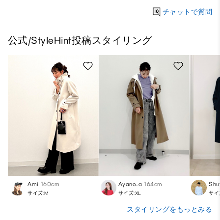
チャットで質問
公式/StyleHint投稿スタイリング
Ami
160cm
Ayano_a
164cm
Shu
サイズ:M
サイズ:XL
サイ
スタイリングをもっとみる