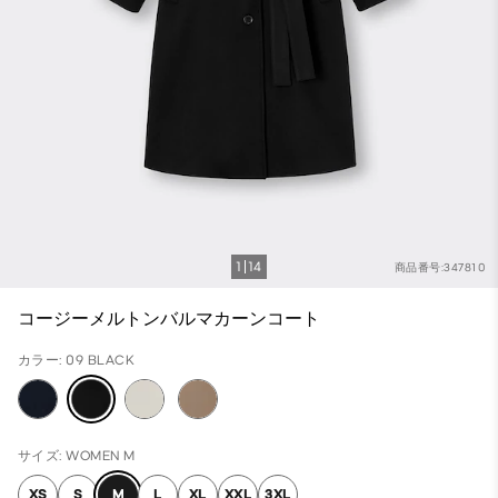
1
14
商品番号:347810
コージーメルトンバルマカーンコート
カラー: 09 BLACK
サイズ: WOMEN M
XS
S
M
L
XL
XXL
3XL