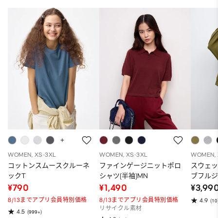
WOMEN, XS-3XL
WOMEN, XS-3XL
WOMEN, 
コットンスムースクルーネ
ファインゲージニットポロ
スウェ
ックT
シャツ(半袖)MN
ブフルジ
ーパー
¥790
¥1,490
¥3,99
ット）
8/13までアプリ会員特別価格
8/13までアプリ会員特別価格
4.9
(10
リサイクル素材
4.5
(999+)