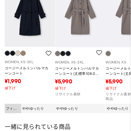
WOMEN, XS-3XL
WOMEN, XS-3XL
WOMEN, XS
コージーメルトンバルマカ
コージーメルトンバルマカ
コージーメル
ーンコート
ーンコート(丈標準108.0～
ーンコート(丈長
115.0cm)
120.0cm)
¥1,990
¥5,990
¥5,990
値下げ
値下げ
値下げ
リサイクル素材
リサイクル素材
商品
フィッ
ややゆったり
ややゆったり
ややゆったり
ト
一緒に見られている商品