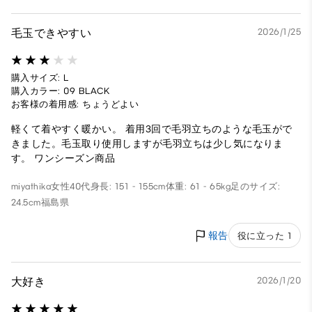
毛玉できやすい
2026/1/25
購入サイズ: L
購入カラー: 09 BLACK
お客様の着用感: ちょうどよい
軽くて着やすく暖かい。 着用3回で毛羽立ちのような毛玉がで
きました。毛玉取り使用しますが毛羽立ちは少し気になりま
す。 ワンシーズン商品
miyathika
女性
40代
身長: 151 - 155cm
体重: 61 - 65kg
足のサイズ:
24.5cm
福島県
報告
役に立った 1
大好き
2026/1/20