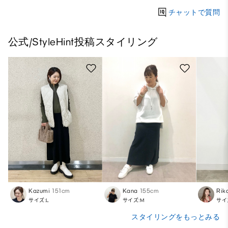
チャットで質問
公式/StyleHint投稿スタイリング
Kazumi
151cm
Kana
155cm
Rik
サイズ:L
サイズ:M
サイ
スタイリングをもっとみる