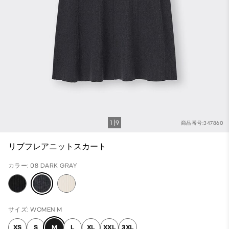
1
9
商品番号:347860
リブフレアニットスカート
カラー: 08 DARK GRAY
サイズ: WOMEN M
XS
S
M
L
XL
XXL
3XL