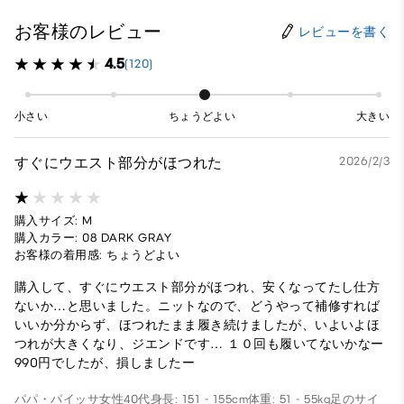
お客様のレビュー
レビューを書く
4.5
(120)
小さい
ちょうどよい
大きい
すぐにウエスト部分がほつれた
2026/2/3
購入サイズ: M
購入カラー: 08 DARK GRAY
お客様の着用感: ちょうどよい
購入して、すぐにウエスト部分がほつれ、安くなってたし仕方
ないか…と思いました。ニットなので、どうやって補修すれば
いいか分からず、ほつれたまま履き続けましたが、いよいよほ
つれが大きくなり、ジエンドです… １０回も履いてないかなー
990円でしたが、損しましたー
パパ・パイッサ
女性
40代
身長: 151 - 155cm
体重: 51 - 55kg
足のサイ