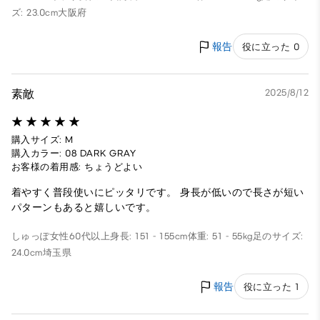
ズ: 23.0cm
大阪府
報告
役に立った 0
素敵
2025/8/12
購入サイズ: M
購入カラー: 08 DARK GRAY
お客様の着用感: ちょうどよい
着やすく普段使いにピッタリです。 身長が低いので長さが短い
パターンもあると嬉しいです。
しゅっぽ
女性
60代以上
身長: 151 - 155cm
体重: 51 - 55kg
足のサイズ:
24.0cm
埼玉県
報告
役に立った 1