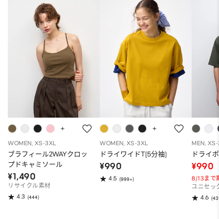
WOMEN, XS-3XL
WOMEN, XS-3XL
MEN, XS
ブラフィール2WAYクロッ
ドライワイドT(5分袖)
ドライポ
プドキャミソール
¥990
¥990
¥1,490
8/13ま
4.5
(999+)
リサイクル素材
ユニセッ
4.3
(444)
4.6
(43