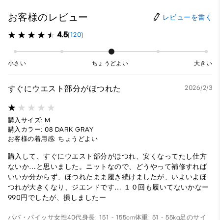
お客様のレビュー
レビューを書く
4.5
(120)
小さい
ちょうどよい
大きい
すぐにウエスト部分がほつれた
2026/2/3
購入サイズ: M
購入カラー: 08 DARK GRAY
お客様の着用感: ちょうどよい
購入して、すぐにウエスト部分がほつれ、安くなってたし仕方
ないか…と思いました。ニットなので、どうやって補修すれば
いいか分からず、ほつれたまま履き続けましたが、いよいよほ
つれが大きくなり、ジエンドです… １０回も履いてないかなー
990円でしたが、損しましたー
パパ・パイッサ
女性
40代
身長: 151 - 155cm
体重: 51 - 55kg
足のサイ