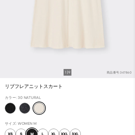
1
9
商品番号:347860
リブフレアニットスカート
カラー: 30 NATURAL
サイズ: WOMEN M
XS
S
M
L
XL
XXL
3XL