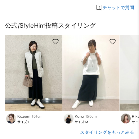
チャットで質問
公式/StyleHint投稿スタイリング
Kazumi
151cm
Kana
155cm
Rik
サイズ:L
サイズ:M
サイ
スタイリングをもっとみる