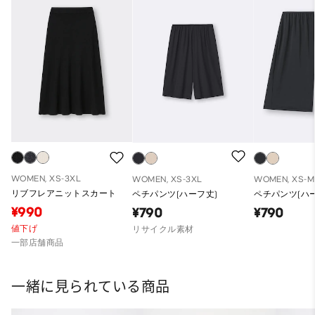
WOMEN, XS-3XL
WOMEN, XS-3XL
WOMEN, XS-M
リブフレアニットスカート
ペチパンツ(ハーフ丈)
ペチパンツ(ハ
¥990
¥790
¥790
値下げ
リサイクル素材
一部店舗商品
一緒に見られている商品