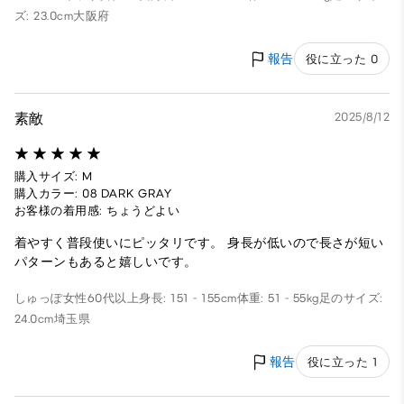
ズ: 23.0cm
大阪府
報告
役に立った 0
素敵
2025/8/12
購入サイズ: M
購入カラー: 08 DARK GRAY
お客様の着用感: ちょうどよい
着やすく普段使いにピッタリです。 身長が低いので長さが短い
パターンもあると嬉しいです。
しゅっぽ
女性
60代以上
身長: 151 - 155cm
体重: 51 - 55kg
足のサイズ:
24.0cm
埼玉県
報告
役に立った 1