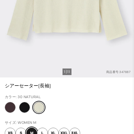
1
11
商品番号:347887
シアーセーター(長袖)
カラー: 30 NATURAL
サイズ: WOMEN M
XS
S
M
L
XL
XXL
3XL