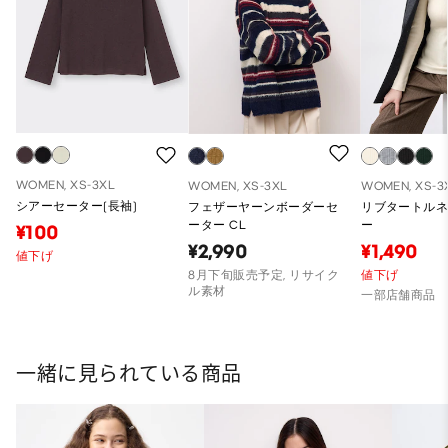
WOMEN, XS-3XL
WOMEN, XS-3XL
WOMEN, XS-3
シアーセーター(長袖)
フェザーヤーンボーダーセ
リブタートル
ーター CL
ー
¥100
¥2,990
¥1,490
値下げ
8月下旬販売予定, リサイク
値下げ
ル素材
一部店舗商品
一緒に見られている商品