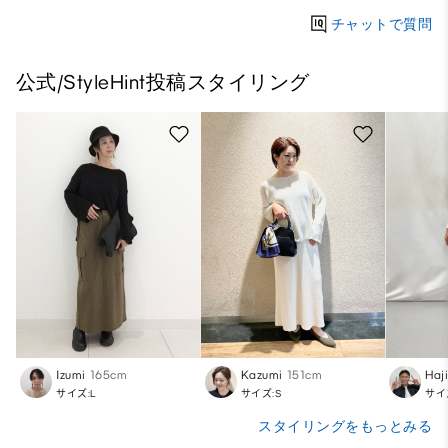
チャットで質問
公式/StyleHint投稿スタイリング
Izumi
165cm
Kazumi
151cm
Haj
サイズ:L
サイズ:S
サイ
スタイリングをもっとみる