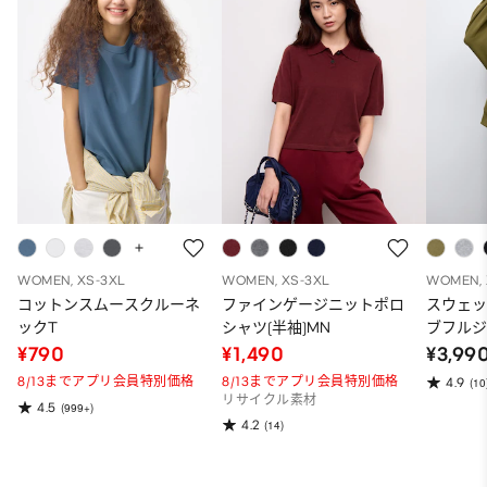
WOMEN, XS-3XL
WOMEN, XS-3XL
WOMEN, 
コットンスムースクルーネ
ファインゲージニットポロ
スウェ
ックT
シャツ(半袖)MN
ブフルジ
ーパー
¥790
¥1,490
¥3,99
ット）
8/13までアプリ会員特別価格
8/13までアプリ会員特別価格
4.9
(10
リサイクル素材
4.5
(999+)
4.2
(14)