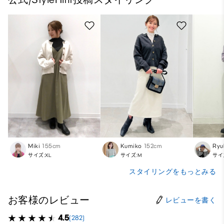
Miki
155cm
Kumiko
152cm
Ryu
サイズ:XL
サイズ:M
サイ
スタイリングをもっとみる
お客様のレビュー
レビューを書く
4.5
(282)