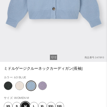
1
12
商品番号:347893
ミドルゲージクルーネックカーディガン(長袖)
カラー: 63 BLUE
サイズ: WOMEN M
XS
S
M
L
XL
XXL
3XL