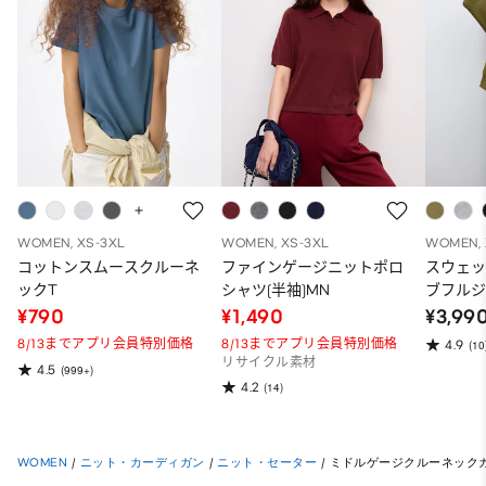
WOMEN, XS-3XL
WOMEN, XS-3XL
WOMEN, 
コットンスムースクルーネ
ファインゲージニットポロ
スウェ
ックT
シャツ(半袖)MN
ブフルジ
ーパー
¥790
¥1,490
¥3,99
ット）
8/13までアプリ会員特別価格
8/13までアプリ会員特別価格
4.9
(10
リサイクル素材
4.5
(999+)
4.2
(14)
WOMEN
/
ニット・カーディガン
/
ニット・セーター
/
ミドルゲージクルーネックカ