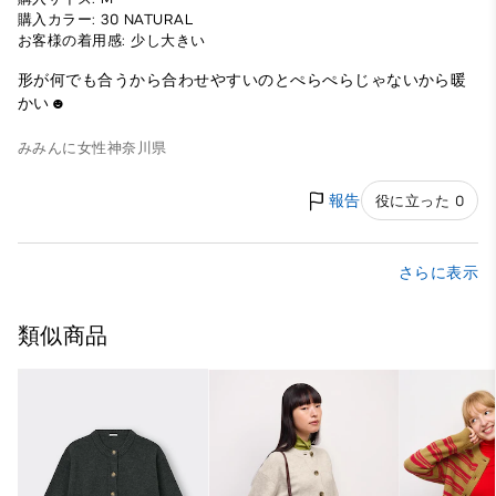
購入カラー: 30 NATURAL
お客様の着用感: 少し大きい
形が何でも合うから合わせやすいのとぺらぺらじゃないから暖
かい☻
みみんに
女性
神奈川県
報告
役に立った 0
さらに表示
類似商品