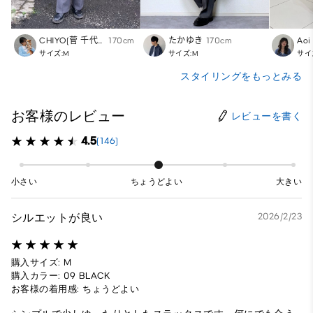
CHIYO(菅 千代美)
170cm
たかゆき
170cm
Aoi
サイズ:M
サイズ:M
サイ
スタイリングをもっとみる
お客様のレビュー
レビューを書く
4.5
(146)
小さい
ちょうどよい
大きい
シルエットが良い
2026/2/23
購入サイズ: M
購入カラー: 09 BLACK
お客様の着用感: ちょうどよい