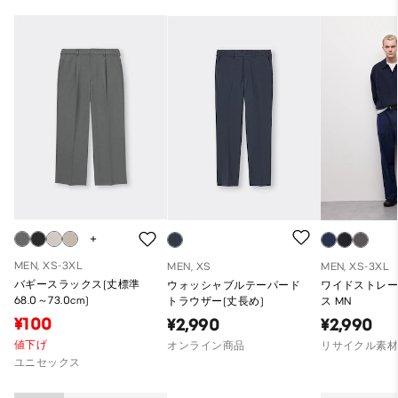
MEN, XS-3XL
MEN, XS
MEN, XS-3XL
バギースラックス(丈標準
ウォッシャブルテーパード
ワイドストレ
68.0～73.0cm)
トラウザー(丈長め)
ス MN
¥100
¥2,990
¥2,990
値下げ
オンライン商品
リサイクル素
ユニセックス