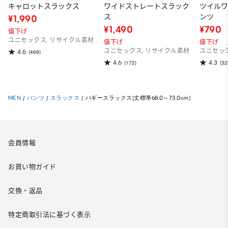
キャロットスラックス
ワイドストレートスラック
ツイル
ス
ンツ
¥1,990
¥1,490
¥790
値下げ
ユニセックス, リサイクル素材
値下げ
値下げ
ユニセックス, リサイクル素材
ユニセッ
4.6
(469)
4.6
4.3
(172)
(32
MEN
/
パンツ
/
スラックス
/
バギースラックス(丈標準68.0～73.0cm)
会員情報
お買い物ガイド
交換・返品
特定商取引法に基づく表示