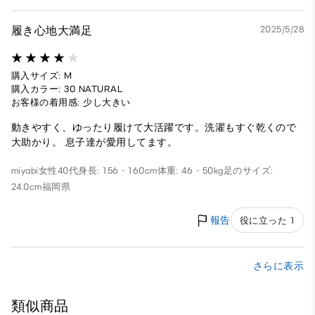
履き心地大満足
2025/5/28
購入サイズ: M
購入カラー: 30 NATURAL
お客様の着用感: 少し大きい
動きやすく、ゆったり履けて大活躍です。洗濯もすぐ乾くので
大助かり。 息子達が愛用してます。
miyabi
女性
40代
身長: 156 - 160cm
体重: 46 - 50kg
足のサイズ:
24.0cm
福岡県
報告
役に立った 1
さらに表示
類似商品