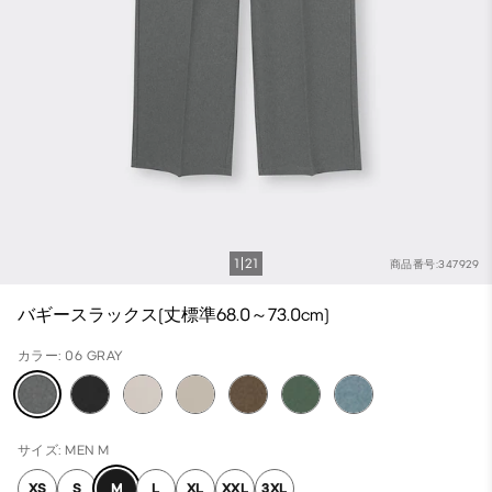
1
21
商品番号:347929
バギースラックス(丈標準68.0～73.0cm)
カラー: 06 GRAY
サイズ: MEN M
XS
S
M
L
XL
XXL
3XL