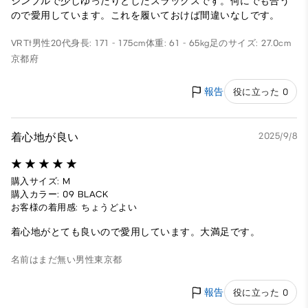
シンプルで少しゆったりとしたスラックスです。何にでも合う
ので愛用しています。これを履いておけば間違いなしです。
VRTt
男性
20代
身長: 171 - 175cm
体重: 61 - 65kg
足のサイズ: 27.0cm
京都府
報告
役に立った 0
着心地が良い
2025/9/8
購入サイズ: M
購入カラー: 09 BLACK
お客様の着用感: ちょうどよい
着心地がとても良いので愛用しています。大満足です。
名前はまだ無い
男性
東京都
報告
役に立った 0