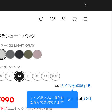
パラシュートパンツ
ラー: 02 LIGHT GRAY
イズ: MEN M
XS
S
M
L
XL
XXL
3XL
サイズを確認する
¥990
サイズ選択のお悩みを
4.4
(364)
こちらで解決できます
下げ,
ユニセックス,
オンライン商品