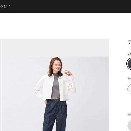
クに！
カ
サ
補