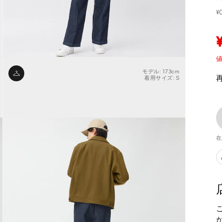
¥
値
モデル: 173cm
着用サイズ: S
在