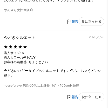
シルエットがダボっとしており、リラックスして履けます
やんやん
女性
大阪府
報告
役に立った 0
今どきシルエット
2025/6/25
購入サイズ: S
購入カラー: 69 NAVY
お客様の着用感: ちょうどよい
今どきのバギータイプのシルエットです。色も、ちょうどいい
感じ。
houseforever
男性
60代以上
身長: 161 - 165cm
兵庫県
報告
役に立った 0