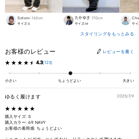
Satomi
162cm
たかゆき
170cm
Chi
サイズ:S
サイズ:M
サイ
スタイリングをもっとみる
お客様のレビュー
レビューを書く
4.3
(123)
小さい
ちょうどよい
大きい
ゆるく履けます
2025/7/9
購入サイズ: S
購入カラー: 69 NAVY
お客様の着用感: ちょうどよい