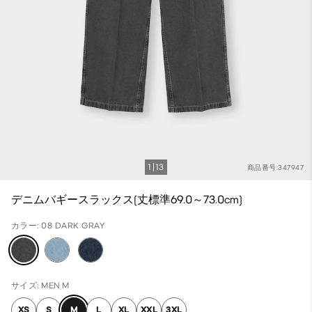
1
13
商品番号:347947
デニムバギースラックス(丈標準69.0～73.0cm)
カラー: 08 DARK GRAY
サイズ: MEN M
XS
S
M
L
XL
XXL
3XL