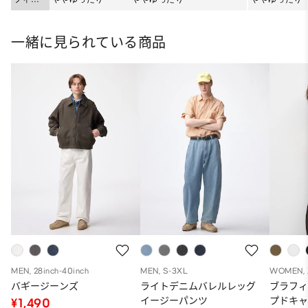
ト
一緒に見られている商品
MEN, 28inch-40inch
MEN, S-3XL
WOMEN, 
バギージーンズ
ライトデニムバレルレッグ
ブラフィ
イージーパンツ
プドキ
¥1,490