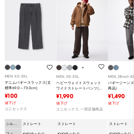
MEN, XS-3XL
MEN, XS-3XL
MEN, 28inch-42
デニムバギースラックス(丈
ヘビーウェイトスウェット
バギージーンズ(
標準69.0～73.0cm)
ワイドストレートパンツ(丈
商品)
標準69.0～73.0cm)
¥100
¥1,990
¥1,490
値下げ
値下げ
値下げ
ユニセックス
ユニセックス, 一部店舗商品
シルエ
ストレート
ストレート
ストレート
ット
フィッ
ややゆったり
ややゆったり
ややゆったり