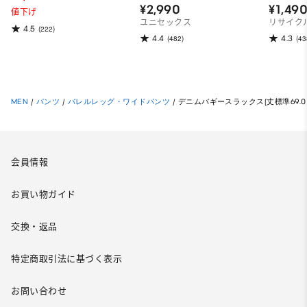
¥2,990
¥1,49
値下げ
ユニセックス
リサイク
4.5
(222)
4.4
4.3
(482)
(43
MEN
/
パンツ
/
バレルレッグ・ワイドパンツ
/
デニムバギースラックス(丈標準69.0～7
会員情報
お買い物ガイド
交換・返品
特定商取引法に基づく表示
お問い合わせ