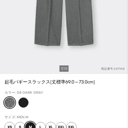
1
10
商品番号:347948
起毛バギースラックス(丈標準69.0～73.0cm)
カラー: 08 DARK GRAY
サイズ: MEN M
XS
S
M
L
XL
XXL
3XL