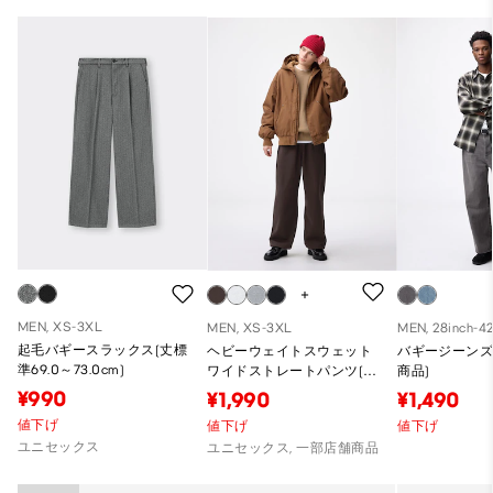
MEN, XS-3XL
MEN, XS-3XL
MEN, 28inch-42
起毛バギースラックス(丈標
ヘビーウェイトスウェット
バギージーンズ(
準69.0～73.0cm)
ワイドストレートパンツ(丈
商品)
標準69.0～73.0cm)
¥990
¥1,990
¥1,490
値下げ
値下げ
値下げ
ユニセックス
ユニセックス, 一部店舗商品