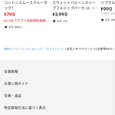
コットンスムースクルーネ
スウェットバルーンスリー
リブクル
ックT
ブフルジップパーカ UL（ス
¥990
ーパーオーバーサイズフィ
¥790
¥3,990
リサイク
ット）
4.5
(23
8/13までアプリ会員特別価格
4.9
(10)
4.5
(999+)
MEN
/
パンツ
/
バレルレッグ・ワイドパンツ
/
起毛バギースラックス(丈標準69.0～73
会員情報
お買い物ガイド
交換・返品
特定商取引法に基づく表示