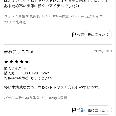
ほどよいワイド感もありストレスなく着用出来ます。暖かさも
あるため寒い季節に役立つアイテムでした👍
ジュン☆
男性
40代
身長: 176 - 180cm
体重: 71 - 75kg
足のサイズ:
28.0cm
北海道
報告
役に立った 0
春秋にオススメ
2025/12/10
購入サイズ: M
購入カラー: 08 DARK GRAY
お客様の着用感: ちょうどよい
軽い生地感なので、春秋のトップスと合わせやすいです。
ぴーさん
男性
30代
体重: 61 - 65kg
大阪府
報告
役に立った 0