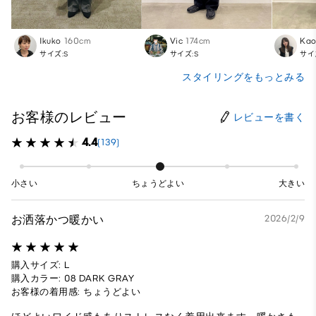
Ikuko
160cm
Vic
174cm
Kao
サイズ:S
サイズ:S
サイ
スタイリングをもっとみる
お客様のレビュー
レビューを書く
4.4
(139)
小さい
ちょうどよい
大きい
お洒落かつ暖かい
2026/2/9
購入サイズ: L
購入カラー: 08 DARK GRAY
お客様の着用感: ちょうどよい