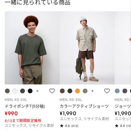
一緒に見られている商品
MEN, XS-3XL
MEN, XS-3XL
MEN, XS
ドライポンチT(5分袖)
カラーアクティブショーツ
ジョー
¥990
¥1,990
¥1,99
ユニセックス, リサイクル素材
ユニセッ
8/13まで期間限定価格
4.6
4.4
ユニセックス, リサイクル素材
(312)
(10