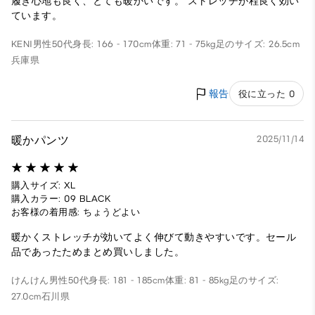
履き心地も良く、とても暖かいです。 ストレッチが程良く効い
ています。
KENI
男性
50代
身長: 166 - 170cm
体重: 71 - 75kg
足のサイズ: 26.5cm
兵庫県
報告
役に立った 0
暖かパンツ
2025/11/14
購入サイズ: XL
購入カラー: 09 BLACK
お客様の着用感: ちょうどよい
暖かくストレッチが効いてよく伸びて動きやすいです。セール
品であったためまとめ買いしました。
けんけん
男性
50代
身長: 181 - 185cm
体重: 81 - 85kg
足のサイズ:
27.0cm
石川県