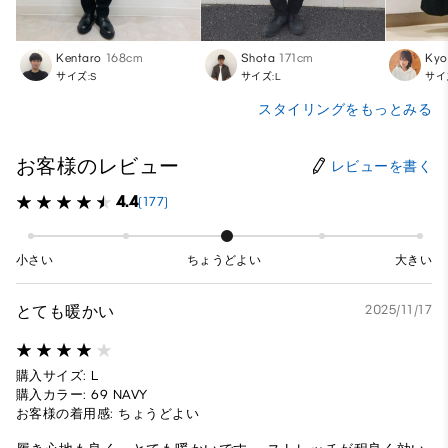
Kentaro
168cm
Shota
171cm
Kyo
サイズ:S
サイズ:L
サイ
スタイリングをもっとみる
お客様のレビュー
レビューを書く
4.4
(177)
小さい
ちょうどよい
大きい
とても暖かい
2025/11/17
購入サイズ: L
購入カラー: 69 NAVY
お客様の着用感: ちょうどよい