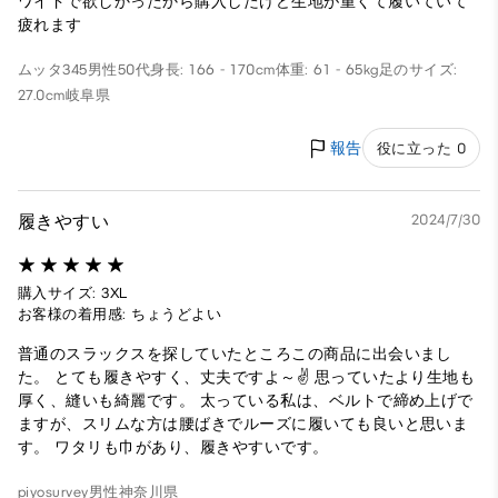
ワイドで欲しかったから購入したけど生地が重くて履いていて
疲れます
ムッタ345
男性
50代
身長: 166 - 170cm
体重: 61 - 65kg
足のサイズ:
27.0cm
岐阜県
報告
役に立った 0
履きやすい
2024/7/30
購入サイズ: 3XL
お客様の着用感: ちょうどよい
普通のスラックスを探していたところこの商品に出会いまし
た。 とても履きやすく、丈夫ですよ～✌️ 思っていたより生地も
厚く、縫いも綺麗です。 太っている私は、ベルトで締め上げで
ますが、スリムな方は腰ばきでルーズに履いても良いと思いま
す。 ワタリも巾があり、履きやすいです。
piyosurvey
男性
神奈川県