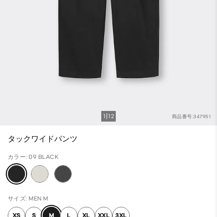
1
12
商品番号:347951
タックワイドパンツ
カラー: 09 BLACK
サイズ: MEN M
XS
S
M
L
XL
XXL
3XL