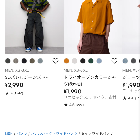
MEN, XS-3XL
MEN, XS-3XL
MEN, XS
3Dバレルジーンズ PF
ドライオープンカラーシャ
ジョー
ツ(5分袖)
¥2,990
¥1,99
¥1,990
ユニセッ
4.3
(40)
ユニセックス, リサイクル素材
4.4
(10
4.5
(223)
MEN
/
パンツ
/
バレルレッグ・ワイドパンツ
/
タックワイドパンツ