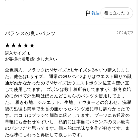
報告
役に立った 0
バランスの良いパンツ
2024/7/2
購入サイズ: L
お客様の着用感: 少し大きい
全色購入。ブラックはMサイズとLサイズを2本ずつ購入しまし
た。他色はLサイズ。 通常のGUパンツよりはウエスト周りの融
通が効かなかったのでMサイズはウエストボタン位置を縫い直
して使用してます。 ズボンは数十着所有してますが、秋冬春始
めにかけて外出時はほとんどこちらのパンツを使用してまし
た。 履き心地、シルエット、生地、アウターとの合わせ、洗濯
後の処理も簡単で出番の無かったパンツ達に申し訳なかったで
す。ホコリはブラシで簡単に落としてます。ブーツにも通常の
革靴にも合わせやすいし、私的には本当にバランスの良い最高
のパンツだと思ってます。個人的に地味な名作が好きです。ま
た地味にしれっと再販して欲しいです。