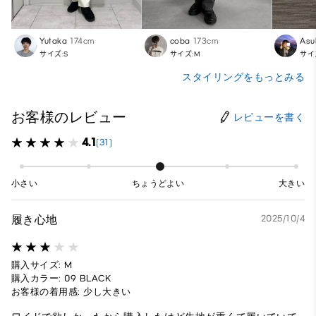
Yutaka
174cm
coba
173cm
Asu
サイズ:S
サイズ:M
サイ
スタイリングをもっとみる
お客様のレビュー
レビューを書く
4.1
(31)
小さい
ちょうどよい
大きい
履き心地
2025/10/4
購入サイズ: M
購入カラー: 09 BLACK
お客様の着用感: 少し大きい