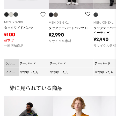
MEN, XS-3XL
MEN, XS-3XL
MEN, XS-3XL
タックワイドパンツ
タックテーパードパンツ CL
タックテーパー
イーディー)
¥100
¥2,990
¥2,990
値下げ
リサイクル素材
リサイクル素
一部店舗商品
シルエ
テーパード
テーパード
テーパード
ット
フィッ
ややゆったり
ややゆったり
ややゆったり
ト
一緒に見られている商品