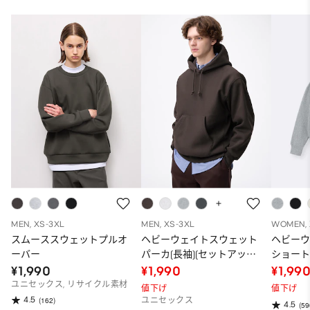
MEN, XS-3XL
MEN, XS-3XL
WOMEN, 
スムーススウェットプルオ
ヘビーウェイトスウェット
ヘビー
ーバー
パーカ(長袖)(セットアップ
ショー
可能)(2025年度冬商品)
¥1,990
¥1,990
¥1,99
ユニセックス, リサイクル素材
値下げ
値下げ
4.5
(162)
ユニセックス
4.5
(59