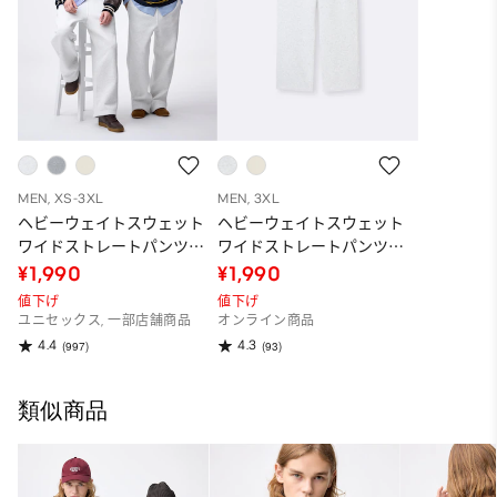
MEN, XS-3XL
MEN, 3XL
ヘビーウェイトスウェット
ヘビーウェイトスウェット
ワイドストレートパンツ
ワイドストレートパンツ
(丈標準69.0～73.0cm)
(丈長め77.0～81.0cm)
¥1,990
¥1,990
値下げ
値下げ
ユニセックス, 一部店舗商品
オンライン商品
4.4
4.3
(997)
(93)
類似商品