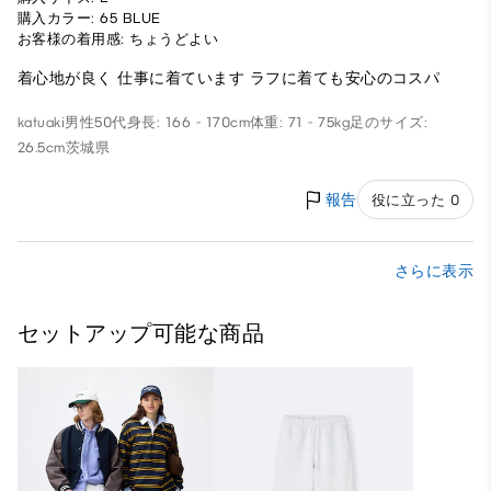
購入カラー: 65 BLUE
お客様の着用感: ちょうどよい
着心地が良く 仕事に着ています ラフに着ても安心のコスパ
katuaki
男性
50代
身長: 166 - 170cm
体重: 71 - 75kg
足のサイズ:
26.5cm
茨城県
報告
役に立った 0
さらに表示
セットアップ可能な商品