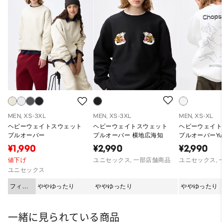
MEN, XS-3XL
MEN, XS-3XL
MEN, XS-XL
ヘビーウェイトスウェット
ヘビーウェイトスウェット
ヘビーウェイ
プルオーバー
プルオーバー 横地広海知
プルオーバーYun
¥1,990
¥2,990
¥2,990
値下げ
ユニセックス, 一部店舗商品
ユニセックス,
ユニセックス
フィッ
ややゆったり
ややゆったり
ややゆったり
ト
一緒に見られている商品