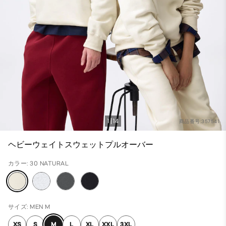
1
14
商品番号:357541
ヘビーウェイトスウェットプルオーバー
カラー: 30 NATURAL
サイズ: MEN M
XS
S
M
L
XL
XXL
3XL