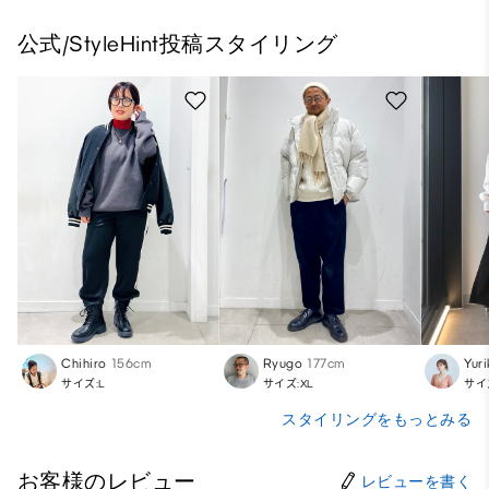
公式/StyleHint投稿スタイリング
Chihiro
156cm
Ryugo
177cm
Yur
サイズ:L
サイズ:XL
サイ
スタイリングをもっとみる
お客様のレビュー
レビューを書く