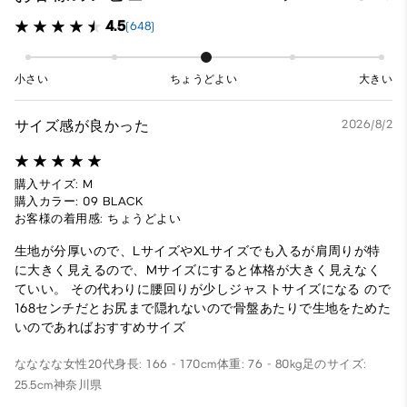
4.5
(648)
小さい
ちょうどよい
大きい
サイズ感が良かった
2026/8/2
購入サイズ: M
購入カラー: 09 BLACK
お客様の着用感: ちょうどよい
生地が分厚いので、LサイズやXLサイズでも入るが肩周りが特
に大きく見えるので、Mサイズにすると体格が大きく見えなく
ていい。 その代わりに腰回りが少しジャストサイズになる ので
168センチだとお尻まで隠れないので骨盤あたりで生地をためた
いのであればおすすめサイズ
なななな
女性
20代
身長: 166 - 170cm
体重: 76 - 80kg
足のサイズ:
25.5cm
神奈川県