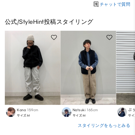
チャットで質問
公式/StyleHint投稿スタイリング
Kana
159cm
Natsuki
165cm
ぷ
サイズ:M
サイズ:M
サイ
スタイリングをもっとみる