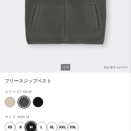
1
13
商品番号:347979
フリースジップベスト
カラー: 07 GRAY
サイズ: MEN M
XS
S
M
L
XL
XXL
3XL