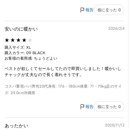
報告
役に立った 0
安いのに暖かい
2026/2/4
購入サイズ: XL
購入カラー: 09 BLACK
お客様の着用感: ちょうどよい
ベストが欲しくてセールしてたので即買いしました！暖かいし
チャックが丈夫なので長く着れそうです。
コスパ重視パパ
男性
20代
身長: 176 - 180cm
体重: 71 - 75kg
足のサイ
ズ: 29.0cm
沖縄県
報告
役に立った 0
あったかい
2025/11/12