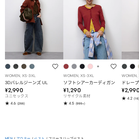
WOMEN, XS-3XL
WOMEN, XS-3XL
WOMEN, 
3Dバレルジーンズ UL
ソフトシアーカーディガン
ドレー
¥2,990
¥1,290
¥2,99
ユニセックス
リサイクル素材
4.2
(16
4.6
4.5
(266)
(999+)
MEN
/
アウター
/
ベスト
/
フリースジップベスト