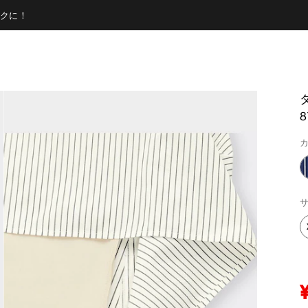
クに！
8
カ
サ