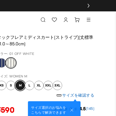
タックフレアミディスカート(ストライプ)(丈標準
1.0～85.0cm)
ラー: 01 OFF WHITE
イズ: WOMEN M
XS
S
M
L
XL
XXL
3XL
サイズを確認する
¥590
サイズ選択のお悩みを
4.5
(145)
こちらで解決できます