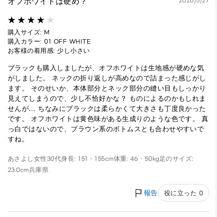
オフホワイトは硬め？
2026/5/27
購入サイズ: M
購入カラー: 01 OFF WHITE
お客様の着用感: 少し小さい
ブラックも購入しましたが、オフホワイトは生地感が硬めな気
がしました。 ネックの折り返しが高めなので詰まった感じがし
ます。 そのせいか、本体部分とネック部分の縫い目もしっかり
見えてしまうので、少し不恰好かな？ ものによるのかもしれま
せんが… ちなみにブラックは柔らかくて大きさも丁度良かった
です。 オフホワイトは黄色味がある生成りのような色です。 真
っ白ではないので、ブラウン系のボトムスとも合わせやすいで
すね。
あさよし
女性
30代
身長: 151 - 155cm
体重: 46 - 50kg
足のサイズ:
23.0cm
兵庫県
報告
役に立った 0