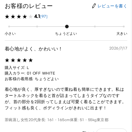
お客様のレビュー
レビューを書く
4.1
(97)
小さい
ちょうどよい
大きい
着心地がよく、かわいい！
2026/7/17
購入サイズ: L
購入カラー: 01 OFF WHITE
お客様の着用感: ちょうどよい
着心地が良く、厚すぎないので重ね着も簡単にできます。私は
タートルネックを着ると首が詰まってしまうタイプなのです
が、首の部分を2回折ってしまえば可愛く着ることができます。
フィット感も良く、ボディラインがきれいに出ます！
茶碗蒸し
女性
20代
身長: 161 - 165cm
体重: 51 - 55kg
東京都