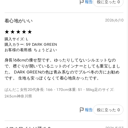
報告
役に立った 0
着心地がいい
2026/6/10
購入サイズ: L
購入カラー: 59 DARK GREEN
お客様の着用感: ちょうどよい
身長168cmの痩せ型です。ゆったりしてないシルエットなの
で、襟ぐりが開いているニットのインナーとしても重宝しまし
た。 DARK GREENの色は青み系なのでブルベ冬の方にお勧め
です。 生地も安っぽくなくて着心地良かったです。
ぱんだこ
女性
20代
身長: 166 - 170cm
体重: 51 - 55kg
足のサイズ:
24.5cm
神奈川県
報告
役に立った 0