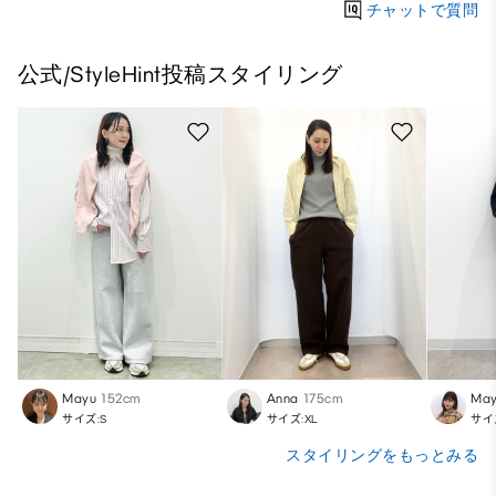
チャットで質問
公式/StyleHint投稿スタイリング
Mayu
152cm
Anna
175cm
Ma
サイズ:S
サイズ:XL
サイ
スタイリングをもっとみる