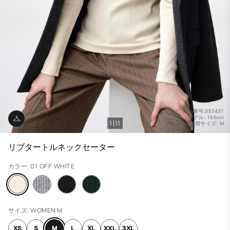
商品番号:357431
モデル: 166cm
1
11
着用サイズ: M
リブタートルネックセーター
カラー: 01 OFF WHITE
サイズ: WOMEN M
XS
S
M
L
XL
XXL
3XL