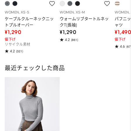
WOMEN, XS-S
WOMEN, XS-M
WOMEN, 
ケーブルクルーネックニッ
ウォームリブタートルネッ
パフニ
トプルオーバー
クT(長袖)
ャツ
¥1,290
¥1,290
¥1,49
値下げ
値下げ
4.2
(861)
リサイクル素材
4.6
(67
4.2
(321)
最近チェックした商品