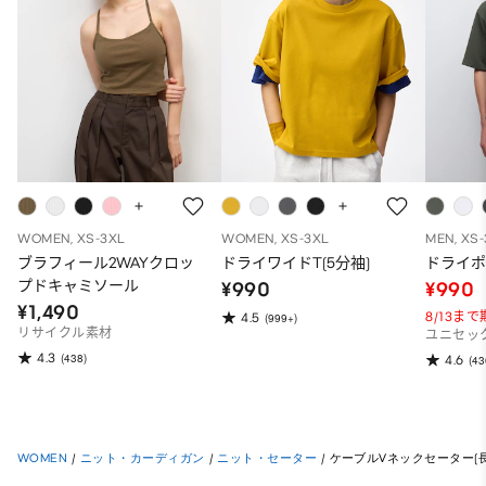
WOMEN, XS-3XL
WOMEN, XS-3XL
MEN, XS
ブラフィール2WAYクロッ
ドライワイドT(5分袖)
ドライポ
プドキャミソール
¥990
¥990
¥1,490
8/13ま
4.5
(999+)
リサイクル素材
ユニセッ
4.3
(438)
4.6
(43
WOMEN
/
ニット・カーディガン
/
ニット・セーター
/
ケーブルVネックセーター(長