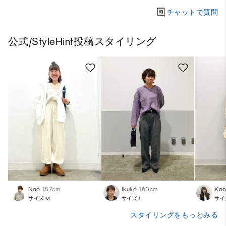
チャットで質問
公式/StyleHint投稿スタイリング
Nao
157cm
Ikuko
160cm
Kao
サイズ:M
サイズ:L
サイ
スタイリングをもっとみる