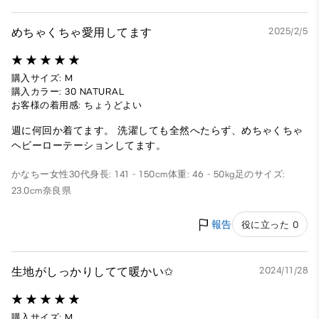
めちゃくちゃ愛用してます
2025/2/5
購入サイズ: M
購入カラー: 30 NATURAL
お客様の着用感: ちょうどよい
週に何回か着てます。 洗濯しても全然へたらず、めちゃくちゃ
ヘビーローテーションしてます。
かなちー
女性
30代
身長: 141 - 150cm
体重: 46 - 50kg
足のサイズ:
23.0cm
奈良県
報告
役に立った 0
生地がしっかりしてて暖かい✩
2024/11/28
購入サイズ: M