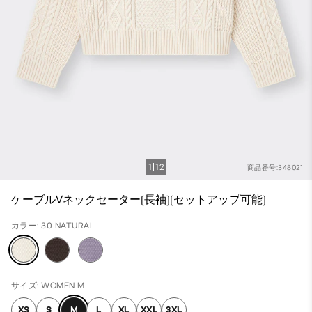
1
12
商品番号:348021
ケーブルVネックセーター(長袖)(セットアップ可能)
カラー: 30 NATURAL
サイズ: WOMEN M
XS
S
M
L
XL
XXL
3XL