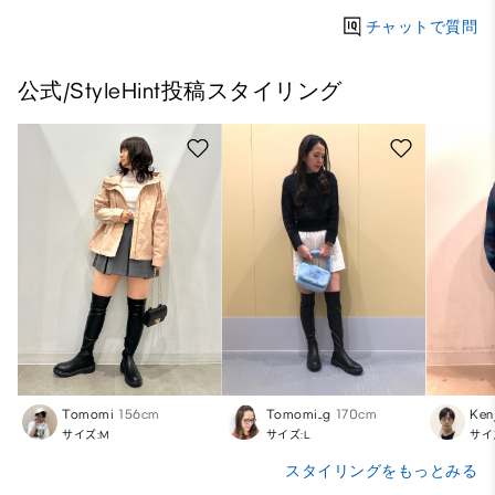
チャットで質問
公式/StyleHint投稿スタイリング
Tomomi
156cm
Tomomi_g
170cm
Ken
サイズ:M
サイズ:L
サイ
スタイリングをもっとみる