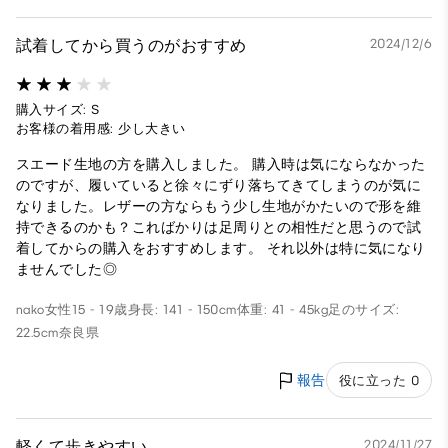
試着してから買うのがおすすめ
2024/12/6
購入サイズ: S
お客様の着用感: 少し大きい
スエード生地の方を購入しました。 購入時は気にならなかった
のですが、履いていると徐々にずり落ちてきてしまうのが気に
なりました。レザーの方ならもう少し生地がかたいので形を維
持できるのかも？こればかりは足周りとの相性だと思うので試
着してからの購入をおすすめします。 それ以外は特に気になり
ませんでした◎
nako
女性
15 - 19歳
身長: 141 - 150cm
体重: 41 - 45kg
足のサイズ:
22.5cm
奈良県
報告
役に立った 0
軽くて歩きやすい
2024/11/27