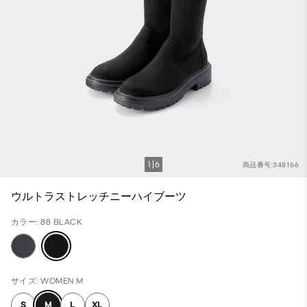
1
6
商品番号:348166
ウルトラストレッチニーハイブーツ
カラー: 88 BLACK
サイズ: WOMEN M
S
M
L
XL