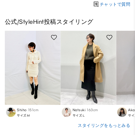
チャットで質問
公式/StyleHint投稿スタイリング
Shiho
151cm
Natsuki
163cm
Aka
サイズ:M
サイズ:L
サイ
スタイリングをもっとみる