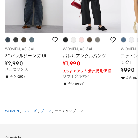
WOMEN, XS-3XL
WOMEN, XS-3XL
WOMEN, 
3Dバレルジーンズ UL
バレルアンクルパンツ
コット
ックT
¥2,990
¥1,990
¥990
ユニセックス
8/6までアプリ会員特別価格
4.6
(265)
リサイクル素材
4.5
(99
4.5
(999+)
WOMEN
/
シューズ
/
ブーツ
/
ウエスタンブーツ