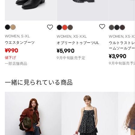
WOMEN, S-XL
WOMEN, XS-XXL
WOMEN, XS-X
ウエスタンブーツ
オブリークトゥブーツUL
ウルトラスト
ームソールブー
¥990
¥5,990
¥3,990
値下げ
9月中旬販売予定
9月中旬販売予
一部店舗商品
一緒に見られている商品