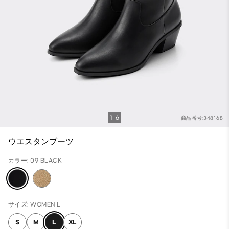
1
6
商品番号:348168
ウエスタンブーツ
カラー: 09 BLACK
サイズ: WOMEN L
S
M
L
XL