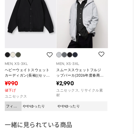
MEN, XS-3XL
MEN, XS-3XL
ヘビーウェイトスウェット
スムーススウェットフルジ
カーディガン(長袖)(セット
ップパーカ(2026年度春商
アップ可能)
品)
¥990
¥2,990
値下げ
ユニセックス, リサイクル素
材
ユニセックス
フィッ
ややゆったり
ややゆったり
ト
一緒に見られている商品