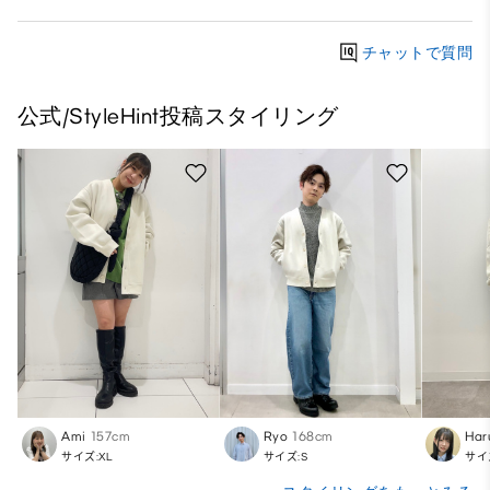
チャットで質問
公式/StyleHint投稿スタイリング
Ami
157cm
Ryo
168cm
Har
サイズ:XL
サイズ:S
サイ