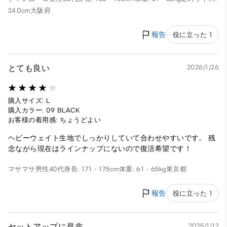
24.0cm
大阪府
報告
役に立った 1
とても良い
2026/1/26
購入サイズ: L
購入カラー: 09 BLACK
お客様の着用感: ちょうどよい
ヘビーウェイト生地でしっかりしていて合わせやすいです。 残
念ながら現在はラインナップにないので復活希望です！
マサマサ
男性
40代
身長: 171 - 175cm
体重: 61 - 65kg
東京都
報告
役に立った 1
セットアップに是非
2025/1/12