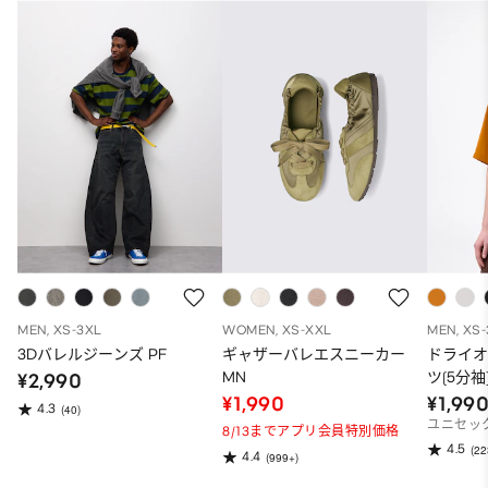
MEN, XS-3XL
WOMEN, XS-XXL
MEN, XS
3Dバレルジーンズ PF
ギャザーバレエスニーカー
ドライ
MN
ツ(5分袖
¥2,990
¥1,990
¥1,99
4.3
(40)
ユニセッ
8/13までアプリ会員特別価格
4.5
(22
4.4
(999+)