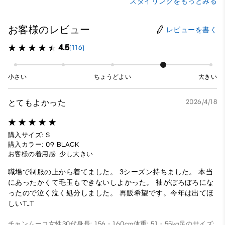
スタイリングをもっとみる
お客様のレビュー
レビューを書く
4.5
(116)
小さい
ちょうどよい
大きい
とてもよかった
2026/4/18
購入サイズ: S
購入カラー: 09 BLACK
お客様の着用感: 少し大きい
職場で制服の上から着てました。 3シーズン持ちました。 本当
にあったかくて毛玉もできないしよかった。 袖がぼろぼろにな
ったので泣く泣く処分しました。 再販希望です。今年は出てほ
しいT_T
チャンムーコ
女性
30代
身長: 156 - 160cm
体重: 51 - 55kg
足のサイズ: